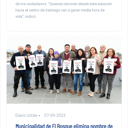
de los ciudadanos. “Quienes recorran desde esta estación
hacia el centro de Santiago van a ganar media hora de
vida”, indicó.
Diario Uchile
07-09-2023
Municipalidad de El Bosque elimina nombre de