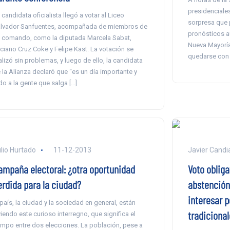
presidenciales
 candidata oficialista llegó a votar al Liceo
sorpresa que 
lvador Sanfuentes, acompañada de miembros de
pronósticos au
 comando, como la diputada Marcela Sabat,
Nueva Mayoría
ciano Cruz Coke y Felipe Kast. La votación se
quedarse con 
alizó sin problemas, y luego de ello, la candidata
 la Alianza declaró que “es un día importante y
do a la gente que salga […]
lio Hurtado
11-12-2013
Javier Candi
ampaña electoral: ¿otra oportunidad
Voto obliga
erdida para la ciudad?
abstención:
interesar po
 país, la ciudad y la sociedad en general, están
tradicional
viendo este curioso interregno, que significa el
empo entre dos elecciones. La población, pese a