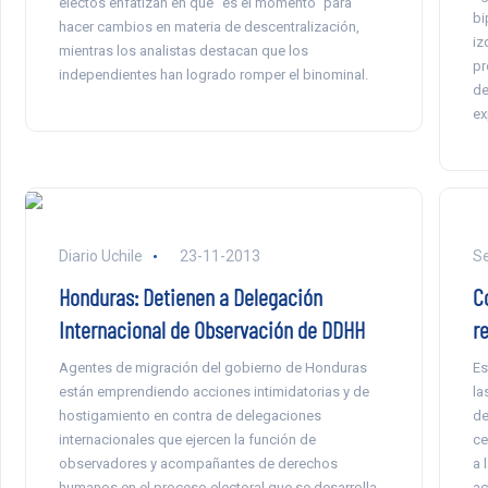
electos enfatizan en que “es el momento” para
bi
hacer cambios en materia de descentralización,
iz
mientras los analistas destacan que los
pr
independientes han logrado romper el binominal.
de
ex
Diario Uchile
23-11-2013
Se
Honduras: Detienen a Delegación
C
Internacional de Observación de DDHH
r
Agentes de migración del gobierno de Honduras
Es
están emprendiendo acciones intimidatorias y de
la
hostigamiento en contra de delegaciones
de
internacionales que ejercen la función de
ce
observadores y acompañantes de derechos
a 
humanos en el proceso electoral que se desarrolla
ac