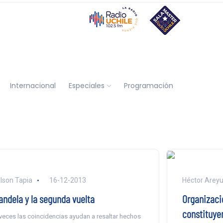
Internacional
Especiales
Programación
lson Tapia
16-12-2013
Héctor Arey
andela y la segunda vuelta
Organizaci
constituye
veces las coincidencias ayudan a resaltar hechos