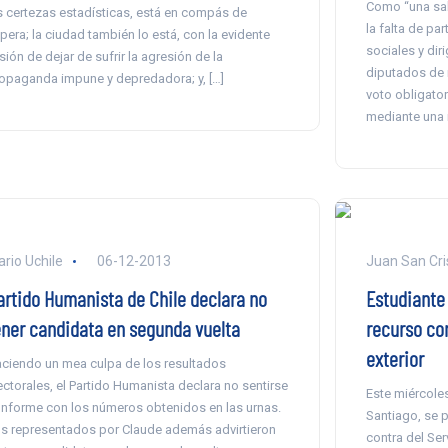
Como “una sal
s certezas estadísticas, está en compás de
la falta de pa
pera; la ciudad también lo está, con la evidente
sociales y dir
usión de dejar de sufrir la agresión de la
diputados de r
opaganda impune y depredadora; y, […]
voto obligator
mediante una 
ario Uchile
06-12-2013
Juan San Cri
artido Humanista de Chile declara no
Estudiante 
ener candidata en segunda vuelta
recurso con
exterior
ciendo un mea culpa de los resultados
ectorales, el Partido Humanista declara no sentirse
Este miércole
nforme con los números obtenidos en las urnas.
Santiago, se 
s representados por Claude además advirtieron
contra del Ser