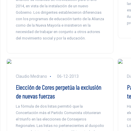
la
2014, en vista de la instalación de un nuevo
es
Gobierno. Los dirigentes establecieron diferencias
il
con los programas de educación tanto de la Alianza
pr
como de la Nueva Mayoría e insistieron en la
necesidad de trabajar en conjunto a otros actores
del movimiento social y por la educación.
Claudio Medrano
06-12-2013
Di
Elección de Cores perpetúa la exclusión
P
de nuevas fuerzas
t
La fórmula de dos listas permitió que la
Ha
Concertación más el Partido Comunista obtuvieran
el
el triunfo en las elecciones de Consejeros
co
Regionales. Las listas no pertenecientes al duopolio
Lo