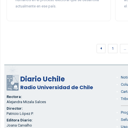
actualmente en ese país.
el
1
…
Diario Uchile
Noti
Col
Radio Universidad de Chile
Cart
Rectora:
Trib
Alejandra Mizala Salces
Director:
Prog
Patricio López P.
Seña
Editora Diario:
Joana Carvalho
Uso