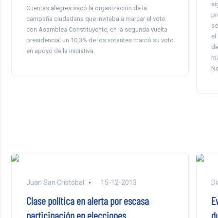
si
Cuentas alegres sacó la organización de la
pr
campaña ciudadana que invitaba a marcar el voto
se
con Asamblea Constituyente, en la segunda vuelta
el
presidencial un 10,3% de los votantes marcó su voto
de
en apoyo de la iniciativa.
má
No
Juan San Cristóbal
15-12-2013
Di
Clase política en alerta por escasa
E
participación en elecciones
d