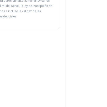
ndidatos en tanto llaman a revisar en
rol del Servel, la ley de inscripción de
cos e incluso la validez de las
esidenciales.