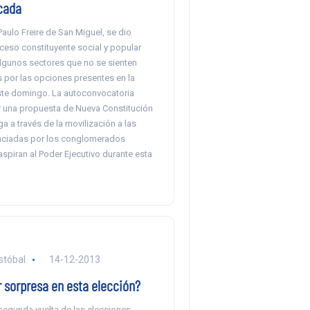
cada
Paulo Freire de San Miguel, se dio
oceso constituyente social y popular
algunos sectores que no se sienten
 por las opciones presentes en la
ste domingo. La autoconvocatoria
 una propuesta de Nueva Constitución
 a través de la movilización a las
nciadas por los conglomerados
aspiran al Poder Ejecutivo durante esta
stóbal
14-12-2013
 sorpresa en esta elección?
segunda vuelta de las elecciones