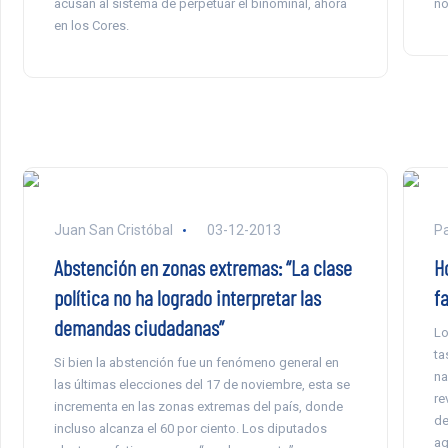
acusan al sistema de perpetuar el binominal, ahora
no
en los Cores.
Juan San Cristóbal
03-12-2013
P
Abstención en zonas extremas: “La clase
H
política no ha logrado interpretar las
fa
demandas ciudadanas”
Lo
ta
Si bien la abstención fue un fenómeno general en
na
las últimas elecciones del 17 de noviembre, esta se
re
incrementa en las zonas extremas del país, donde
de
incluso alcanza el 60 por ciento. Los diputados
ag