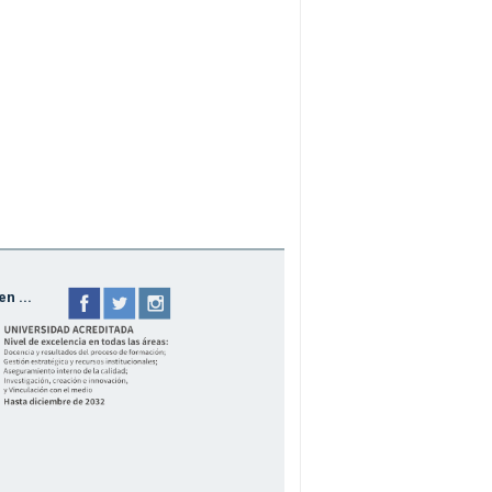
n ...