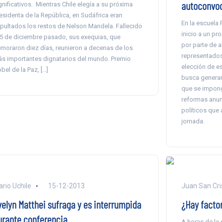
autoconvo
gnificativos. Mientras Chile elegía a su próxima
esidenta de la República, en Sudáfrica eran
En la escuela 
pultados los restos de Nelson Mandela. Fallecido
inicio a un pr
 5 de diciembre pasado, sus exequias, que
por parte de 
moraron diez días, reunieron a decenas de los
representados
s importantes dignatarios del mundo. Premio
elección de e
bel de la Paz, […]
busca generar
que se imponga
reformas anu
políticos que 
jornada.
ario Uchile
15-12-2013
Juan San Cri
velyn Matthei sufraga y es interrumpida
¿Hay factor
urante conferencia
A horas de la 