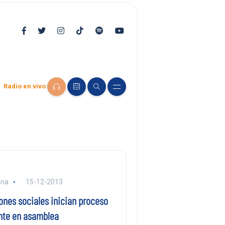
Radio en vivo
una
15-12-2013
ones sociales inician proceso
nte en asamblea