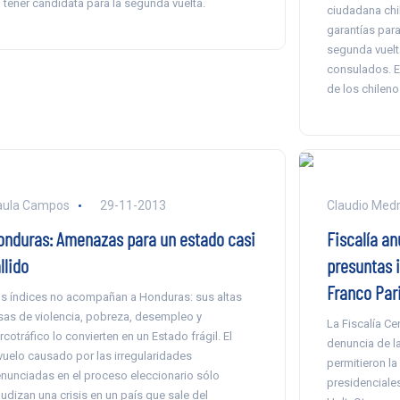
 tener candidata para la segunda vuelta.
ciudadana chil
garantías para
segunda vuelta
consulados. E
de los chilenos
aula Campos
29-11-2013
Claudio Med
onduras: Amenazas para un estado casi
Fiscalía an
llido
presuntas i
Franco Par
s índices no acompañan a Honduras: sus altas
sas de violencia, pobreza, desempleo y
La Fiscalía Ce
rcotráfico lo convierten en un Estado frágil. El
denuncia de la
vuelo causado por las irregularidades
permitieron la
nunciadas en el proceso eleccionario sólo
presidenciale
udizan una crisis en un país que sale del