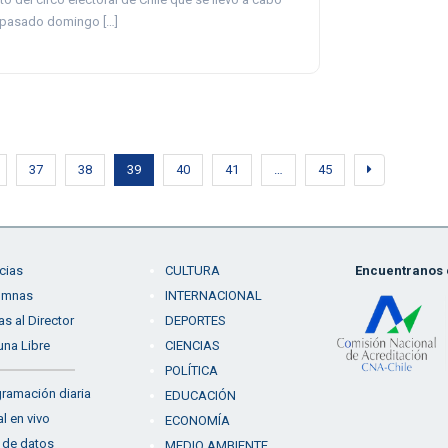
 pasado domingo […]
37
38
39
40
41
…
45
cias
CULTURA
Encuentranos e
umnas
INTERNACIONAL
as al Director
DEPORTES
una Libre
CIENCIAS
POLÍTICA
ramación diaria
EDUCACIÓN
l en vivo
ECONOMÍA
 de datos
MEDIO AMBIENTE