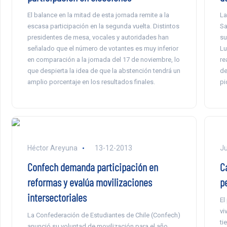
El balance en la mitad de esta jornada remite a la
La
escasa participación en la segunda vuelta. Distintos
Sa
presidentes de mesa, vocales y autoridades han
su
señalado que el número de votantes es muy inferior
Lu
en comparación a la jornada del 17 de noviembre, lo
re
que despierta la idea de que la abstención tendrá un
de
amplio porcentaje en los resultados finales.
pi
Héctor Areyuna
13-12-2013
Ju
Confech demanda participación en
C
reformas y evalúa movilizaciones
p
intersectoriales
El
vi
La Confederación de Estudiantes de Chile (Confech)
ti
anunció su voluntad de movilización para el año