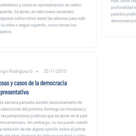
Holt. Otros ca
partidismo y crece su representación en centro
profundidad el 
quierda. Se abren, en este nuevo escenario,
partidos políti
eguntas sobre cómo serán las alianzas para salir
elecciones pr
 la crisis o seguir cayendo, como temen los
pertos.
rgio Rodriguez G.
22-11-2013
osas y casos de la democracia
epresentativa
ta semana pensaba escribir exclusivamente de
s elecciones del próximo domingo en Honduras y
 las perspectivas políticas que se abren en el país
ntroamericano. Sin embargo, no me puedo resistir
la tentación de dar alguna opinión sobre el primer
to del circo electoral de Chile que se llevó a cabo