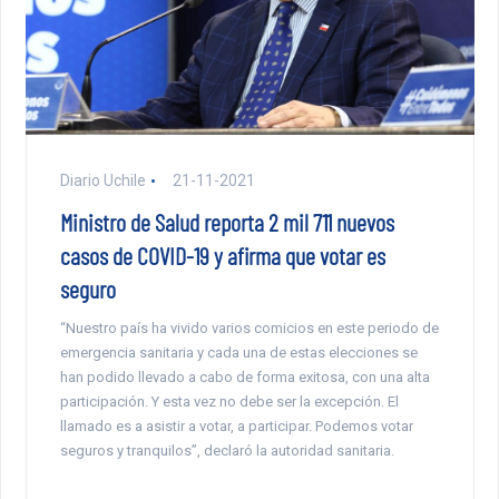
Diario Uchile
21-11-2021
Ministro de Salud reporta 2 mil 711 nuevos
casos de COVID-19 y afirma que votar es
seguro
“Nuestro país ha vivido varios comicios en este periodo de
emergencia sanitaria y cada una de estas elecciones se
han podido llevado a cabo de forma exitosa, con una alta
participación. Y esta vez no debe ser la excepción. El
llamado es a asistir a votar, a participar. Podemos votar
seguros y tranquilos”, declaró la autoridad sanitaria.