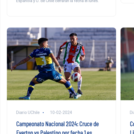
Española y U. de Chile cerrarán la fecha el lunes.
Diario UChile
10-02-2024
Di
Campeonato Nacional 2024: Cruce de
Co
Everton vs Palestino por fecha 1 es
L