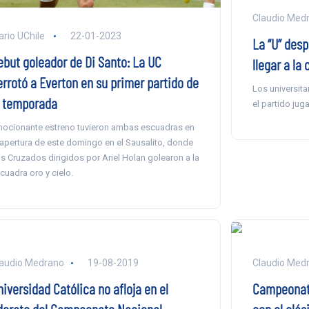
Claudio Med
ario UChile
22-01-2023
La “U” desp
ebut goleador de Di Santo: La UC
llegar a la
errotó a Everton en su primer partido de
Los universita
a temporada
el partido jug
ocionante estreno tuvieron ambas escuadras en
 apertura de este domingo en el Sausalito, donde
s Cruzados dirigidos por Ariel Holan golearon a la
cuadra oro y cielo.
audio Medrano
19-08-2019
Claudio Med
iversidad Católica no afloja en el
Campeonato