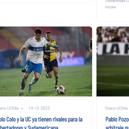
Universidad C
noche.
ario UChile
19-12-2023
Diario UChile
lo Colo y la UC ya tienen rivales para la
Pablo Pozo:
ibertadores y Sudamericana
arbitraje 