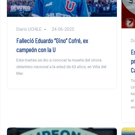
Diario UCHILE
24-06-2025
Falleció Eduardo “Gino” Cofré, ex
Di
campeón con la U
E
p
Este martes se dio a conocer la muerte del otrora
delantero nacional a la edad de 63 años, en Viña del
C
Mar.
To
Un
Ni
el
en