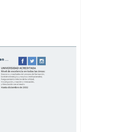
n ...