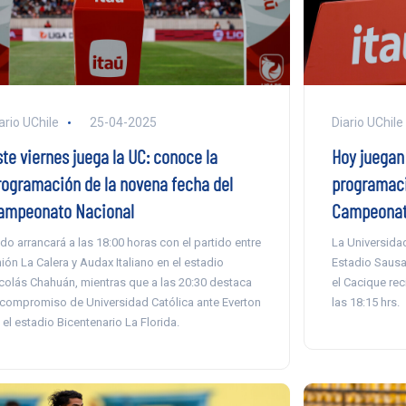
ario UChile
25-04-2025
Diario UChile
ste viernes juega la UC: conoce la
Hoy juegan 
rogramación de la novena fecha del
programaci
ampeonato Nacional
Campeona
do arrancará a las 18:00 horas con el partido entre
La Universidad
ión La Calera y Audax Italiano en el estadio
Estadio Sausali
colás Chahuán, mientras que a las 20:30 destaca
el Cacique rec
 compromiso de Universidad Católica ante Everton
las 18:15 hrs.
 el estadio Bicentenario La Florida.