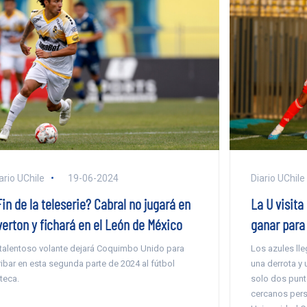
ario UChile
19-06-2024
Diario UChile
in de la teleserie? Cabral no jugará en
La U visita
verton y fichará en el León de México
ganar para 
 talentoso volante dejará Coquimbo Unido para
Los azules ll
ribar en esta segunda parte de 2024 al fútbol
una derrota y 
teca.
solo dos punt
cercanos per