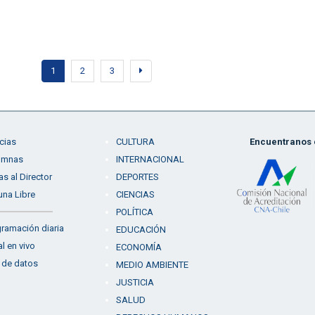
1
2
3
cias
CULTURA
Encuentranos e
umnas
INTERNACIONAL
as al Director
DEPORTES
una Libre
CIENCIAS
POLÍTICA
ramación diaria
EDUCACIÓN
l en vivo
ECONOMÍA
 de datos
MEDIO AMBIENTE
JUSTICIA
SALUD