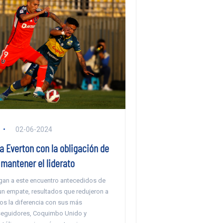
02-06-2024
 a Everton con la obligación de
mantener el liderato
egan a este encuentro antecedidos de
un empate, resultados que redujeron a
os la diferencia con sus más
seguidores, Coquimbo Unido y