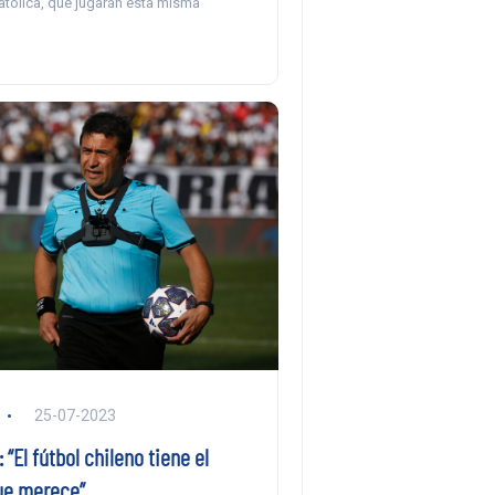
atólica, que jugarán esta misma
25-07-2023
 “El fútbol chileno tiene el
que merece”