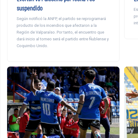
suspendido
Es
pr
Según notificó la ANFP, el partido se reprogramará
in
producto de los incendios que afectaron a la
Región de Valparaíso. Por tanto, el encuentro que
dará inicio al torneo será el partido entre Ñublense y
Coquimbo Unido.