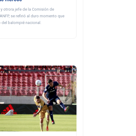
A y otrora jefe de la Comisión de
 ANFP, se refirió al duro momento que
to del balompié nacional.