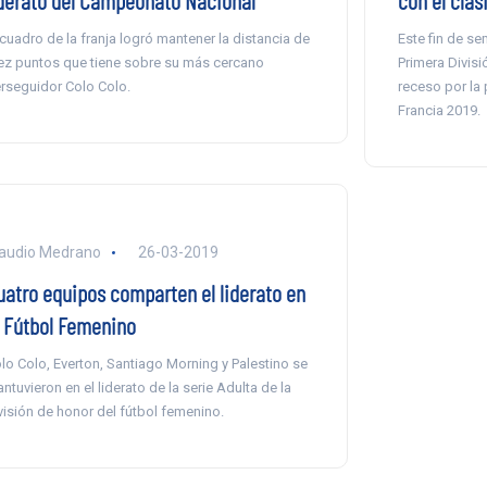
iderato del Campeonato Nacional
con el clás
 cuadro de la franja logró mantener la distancia de
Este fin de s
ez puntos que tiene sobre su más cercano
Primera Divisi
rseguidor Colo Colo.
receso por la 
Francia 2019.
audio Medrano
26-03-2019
uatro equipos comparten el liderato en
l Fútbol Femenino
lo Colo, Everton, Santiago Morning y Palestino se
ntuvieron en el liderato de la serie Adulta de la
visión de honor del fútbol femenino.