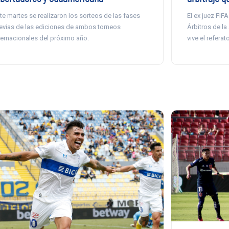
te martes se realizaron los sorteos de las fases
El ex juez FIF
evias de las ediciones de ambos torneos
Árbitros de la
ternacionales del próximo año.
vive el refera