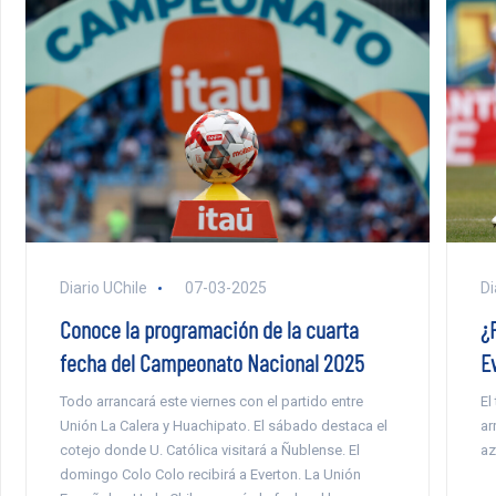
Di
Diario UChile
07-03-2025
¿F
Conoce la programación de la cuarta
E
fecha del Campeonato Nacional 2025
El
Todo arrancará este viernes con el partido entre
ar
Unión La Calera y Huachipato. El sábado destaca el
az
cotejo donde U. Católica visitará a Ñublense. El
domingo Colo Colo recibirá a Everton. La Unión