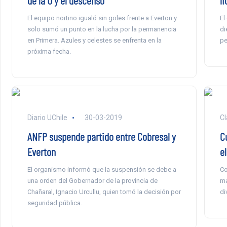
de la U y el descenso
l
El equipo nortino igualó sin goles frente a Everton y
El
solo sumó un punto en la lucha por la permanencia
di
en Primera. Azules y celestes se enfrenta en la
pe
próxima fecha.
Diario UChile
30-03-2019
Cl
ANFP suspende partido entre Cobresal y
C
Everton
e
El organismo informó que la suspensión se debe a
Co
una orden del Gobernador de la provincia de
ma
Chañaral, Ignacio Urcullu, quien tomó la decisión por
di
seguridad pública.