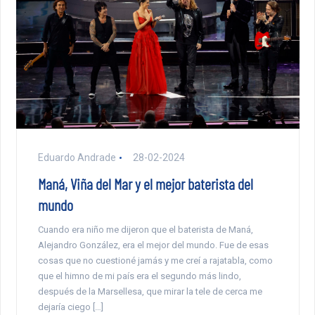
Eduardo Andrade
28-02-2024
Maná, Viña del Mar y el mejor baterista del
mundo
Cuando era niño me dijeron que el baterista de Maná,
Alejandro González, era el mejor del mundo. Fue de esas
cosas que no cuestioné jamás y me creí a rajatabla, como
que el himno de mi país era el segundo más lindo,
después de la Marsellesa, que mirar la tele de cerca me
dejaría ciego […]