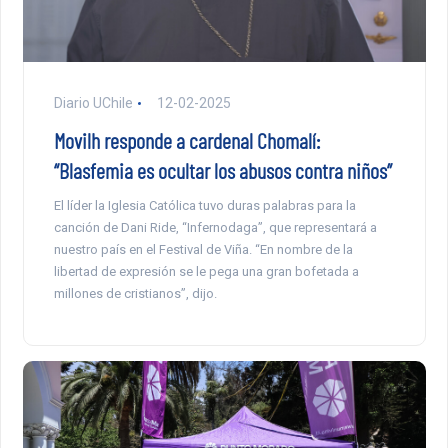
Diario UChile
12-02-2025
Movilh responde a cardenal Chomalí:
“Blasfemia es ocultar los abusos contra niños”
El líder la Iglesia Católica tuvo duras palabras para la
canción de Dani Ride, “Infernodaga”, que representará a
nuestro país en el Festival de Viña. “En nombre de la
libertad de expresión se le pega una gran bofetada a
millones de cristianos”, dijo.