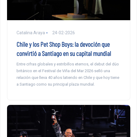
Catalina Araya
24-02-2026
Chile y los Pet Shop Boys: la devoción que
convirtió a Santiago en su capital mundial
Entre cifras globales y estribillos eternos, el debut del dúo
británico en el Festival de Viña del Mar 2026 selló una
relación que lleva 40 años latiendo en Chile y que hoy tiene
a Santiago como su principal plaza mundial.