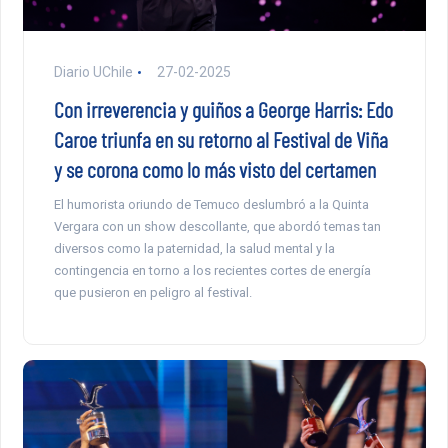
Diario UChile
27-02-2025
Con irreverencia y guiños a George Harris: Edo
Caroe triunfa en su retorno al Festival de Viña
y se corona como lo más visto del certamen
El humorista oriundo de Temuco deslumbró a la Quinta
Vergara con un show descollante, que abordó temas tan
diversos como la paternidad, la salud mental y la
contingencia en torno a los recientes cortes de energía
que pusieron en peligro al festival.