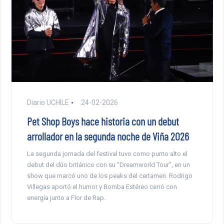
Diario UCHILE
24-02-2026
Pet Shop Boys hace historia con un debut
arrollador en la segunda noche de Viña 2026
La segunda jornada del festival tuvo como punto alto el
debut del dúo británico con su “Dreamworld Tour”, en un
show que marcó uno de los peaks del certamen. Rodrigo
Villegas aportó el humor y Bomba Estéreo cerró con
energía junto a Flor de Rap.