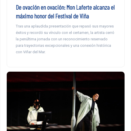
De ovación en ovación: Mon Laferte alcanza el
máximo honor del Festival de Viña
Tras una aplaudida presentación que repasó sus mayores
éxitos y recordó su vínculo con el certamen, la artista cerró
la penúltima jornada con un reconocimiento reservado
para trayectorias excepcionales y una conexión histórica
con Viñar del Mar.