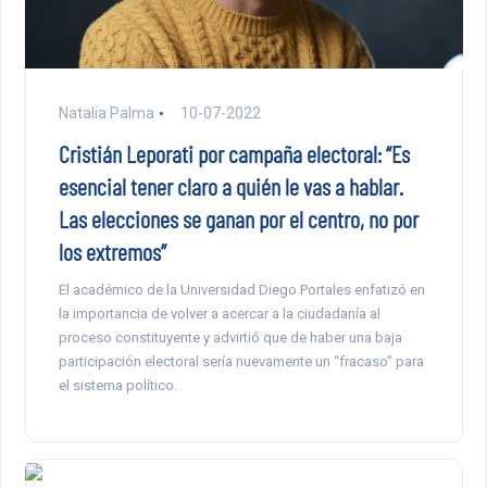
Natalia Palma
10-07-2022
Cristián Leporati por campaña electoral: “Es
esencial tener claro a quién le vas a hablar.
Las elecciones se ganan por el centro, no por
los extremos”
El académico de la Universidad Diego Portales enfatizó en
la importancia de volver a acercar a la ciudadanía al
proceso constituyente y advirtió que de haber una baja
participación electoral sería nuevamente un “fracaso” para
el sistema político.