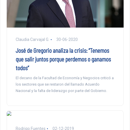
Claudia Carvajal G.
30-06-2020
José de Gregorio analiza la crisis: “Tenemos
que salir juntos porque perdemos o ganamos
todos”
El decano de la Facultad de Economía y Negocios criticó a
los sectores que se restaron del llamado Acuerdo
Nacional y la falta de liderazgo por parte del Gobierno.
Rodrigo Fuentes
02-12-2019