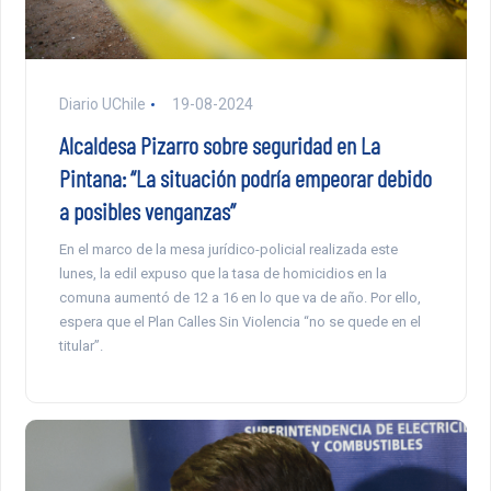
Diario UChile
19-08-2024
Alcaldesa Pizarro sobre seguridad en La
Pintana: “La situación podría empeorar debido
a posibles venganzas”
En el marco de la mesa jurídico-policial realizada este
lunes, la edil expuso que la tasa de homicidios en la
comuna aumentó de 12 a 16 en lo que va de año. Por ello,
espera que el Plan Calles Sin Violencia “no se quede en el
titular”.