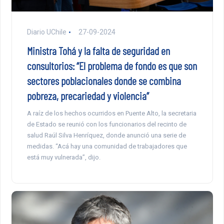
Diario UChile
27-09-2024
Ministra Tohá y la falta de seguridad en
consultorios: “El problema de fondo es que son
sectores poblacionales donde se combina
pobreza, precariedad y violencia”
A raíz de los hechos ocurridos en Puente Alto, la secretaria
de Estado se reunió con los funcionarios del recinto de
salud Raúl Silva Henríquez, donde anunció una serie de
medidas. “Acá hay una comunidad de trabajadores que
está muy vulnerada”, dijo.