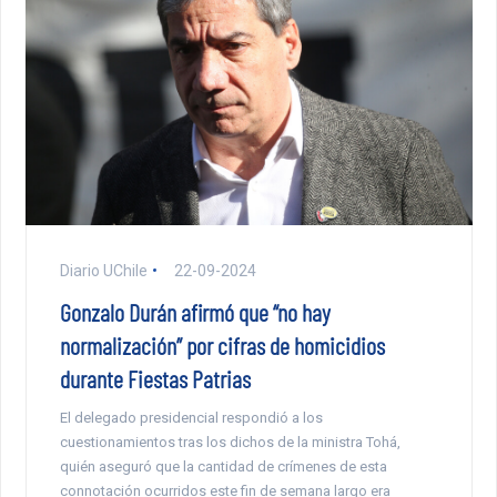
Diario UChile
22-09-2024
Gonzalo Durán afirmó que “no hay
normalización” por cifras de homicidios
durante Fiestas Patrias
El delegado presidencial respondió a los
cuestionamientos tras los dichos de la ministra Tohá,
quién aseguró que la cantidad de crímenes de esta
connotación ocurridos este fin de semana largo era