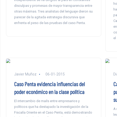
ho
disculpas y promesas de mayor transparencia entre
ha
otras máximas. Tres analistas del lenguaje dieron su
pa
parecer de la agitada estrategia discursiva que
Ca
enfrenta el peso de las pruebas del caso Penta.
en
co
el
Javier Muñoz
06-01-2015
Di
Caso Penta evidencia influencias del
Ca
poder económico en la clase política
p
s
El intercambio de mails entre empresarios y
políticos que ha destapado la investigación de la
A 
Fiscalía Oriente en el Caso Penta, está demostrando
le