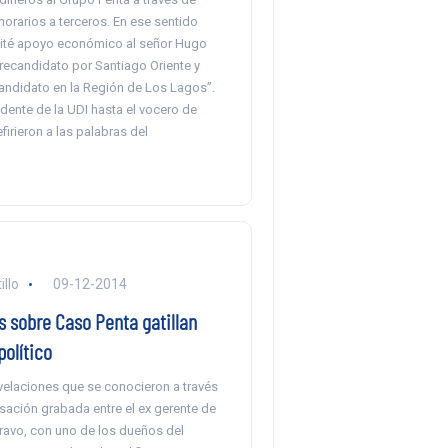
orarios a terceros. En ese sentido
icité apoyo económico al señor Hugo
ecandidato por Santiago Oriente y
ndidato en la Región de Los Lagos”.
dente de la UDI hasta el vocero de
firieron a las palabras del
llo
09-12-2014
s sobre Caso Penta gatillan
olítico
velaciones que se conocieron a través
sación grabada entre el ex gerente de
ravo, con uno de los dueños del