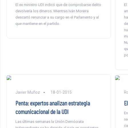
El ex ministro UDI indicó que de comprobarse delito
El
devolvería los dineros. Mientras Iván Moreira
an
descartó renunciar a su cargo en el Parlamento y al
ha
que mantiene en el partido.
de
nu
in
Nu
qu
po
Javier Muñoz
18-01-2015
Ro
Penta: expertos analizan estrategia
E
comunicacional de la UDI
En
re
Las últimas semanas la Unión Demócrata
ca
Independiente se ha dirigido al país en constantes