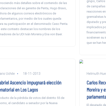
grupo, Carlos 
nociendo más detalles sobre el contenido de las
de campañas p
claraciones del ex gerente de Penta, Hugo Bravo,
reacciones en
ahora de algunos correos electrónicos de
gremialistas I
rlamentarios, por medio de los cuales queda
diputado y pre
ara su participación en el denominado Caso Penta.
implicados po
 este contexto destacan los nombres de los
financiamient
nadores de la UDI Iván Moreira y Ena von Baer.
sostienen su i
que se han he
ario Uchile
18-11-2013
Helmuth Hue
abriel Ascencio impugnará elección
Carlos Rec
enatorial en Los Lagos
Moreira y e
parlamentar
oducto de la pérdida de votos del distrito 55 de
orno, el candidato a senador por la Nueva
El diputado d