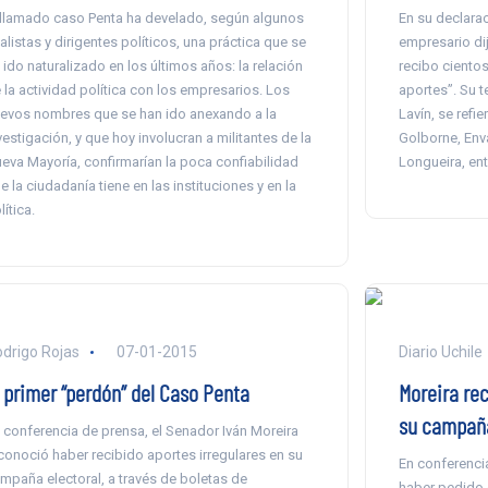
 llamado caso Penta ha develado, según algunos
En su declarac
alistas y dirigentes políticos, una práctica que se
empresario di
 ido naturalizado en los últimos años: la relación
recibo ciento
 la actividad política con los empresarios. Los
aportes”. Su t
evos nombres que se han ido anexando a la
Lavín, se refi
vestigación, y que hoy involucran a militantes de la
Golborne, Env
eva Mayoría, confirmarían la poca confiabilidad
Longueira, ent
e la ciudadanía tiene en las instituciones y en la
lítica.
drigo Rojas
07-01-2015
Diario Uchile
l primer “perdón” del Caso Penta
Moreira re
su campaña
 conferencia de prensa, el Senador Iván Moreira
conoció haber recibido aportes irregulares en su
En conferenci
mpaña electoral, a través de boletas de
haber pedido 