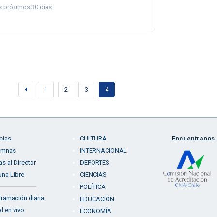
s próximos 30 días.
1
2
3
4
cias
CULTURA
Encuentranos e
umnas
INTERNACIONAL
as al Director
DEPORTES
una Libre
CIENCIAS
POLÍTICA
ramación diaria
EDUCACIÓN
l en vivo
ECONOMÍA