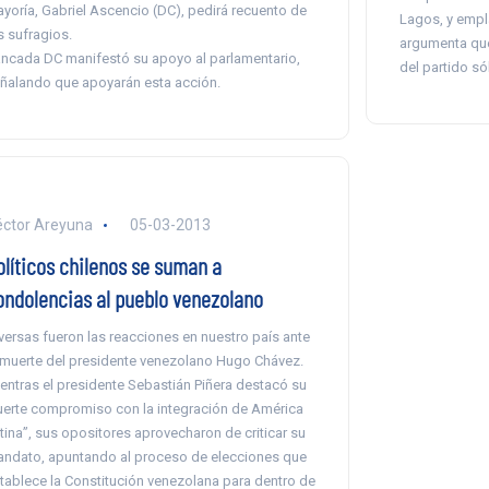
yoría, Gabriel Ascencio (DC), pedirá recuento de
Lagos, y empla
s sufragios.
argumenta que
ncada DC manifestó su apoyo al parlamentario,
del partido só
ñalando que apoyarán esta acción.
ctor Areyuna
05-03-2013
olíticos chilenos se suman a
ondolencias al pueblo venezolano
versas fueron las reacciones en nuestro país ante
 muerte del presidente venezolano Hugo Chávez.
entras el presidente Sebastián Piñera destacó su
uerte compromiso con la integración de América
tina”, sus opositores aprovecharon de criticar su
ndato, apuntando al proceso de elecciones que
tablece la Constitución venezolana para dentro de