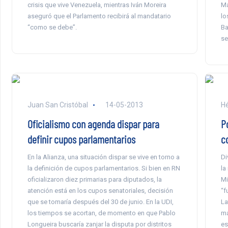
crisis que vive Venezuela, mientras Iván Moreira
Ma
aseguró que el Parlamento recibirá al mandatario
lo
“como se debe”.
Ba
se
Juan San Cristóbal
14-05-2013
Hé
Oficialismo con agenda dispar para
P
definir cupos parlamentarios
c
En la Alianza, una situación dispar se vive en torno a
Di
la definición de cupos parlamentarios. Si bien en RN
la
oficializaron diez primarias para diputados, la
Mi
atención está en los cupos senatoriales, decisión
“f
que se tomaría después del 30 de junio. En la UDI,
La
los tiempos se acortan, de momento en que Pablo
ma
Longueira buscaría zanjar la disputa por distritos
es