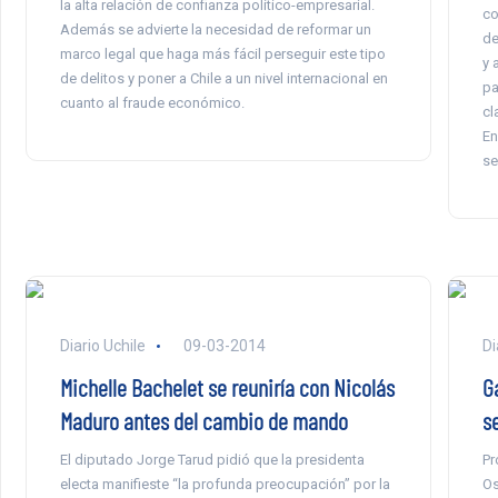
la alta relación de confianza político-empresarial.
co
Además se advierte la necesidad de reformar un
de
marco legal que haga más fácil perseguir este tipo
y 
de delitos y poner a Chile a un nivel internacional en
pa
cuanto al fraude económico.
cl
En
se
Diario Uchile
09-03-2014
Di
Michelle Bachelet se reuniría con Nicolás
G
Maduro antes del cambio de mando
s
El diputado Jorge Tarud pidió que la presidenta
Pr
electa manifieste “la profunda preocupación” por la
Os