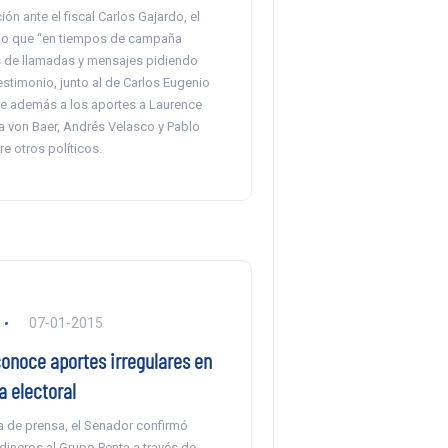
ión ante el fiscal Carlos Gajardo, el
jo que “en tiempos de campaña
s de llamadas y mensajes pidiendo
estimonio, junto al de Carlos Eugenio
ere además a los aportes a Laurence
a von Baer, Andrés Velasco y Pablo
re otros políticos.
07-01-2015
conoce aportes irregulares en
 electoral
a de prensa, el Senador confirmó
dineros al Grupo Penta a través de