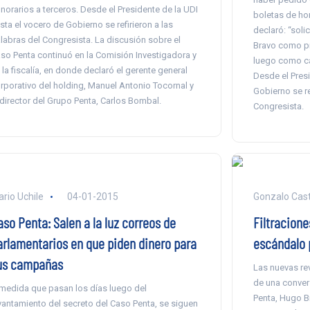
norarios a terceros. Desde el Presidente de la UDI
boletas de hon
sta el vocero de Gobierno se refirieron a las
declaró: “sol
labras del Congresista. La discusión sobre el
Bravo como pr
so Penta continuó en la Comisión Investigadora y
luego como ca
 la fiscalía, en donde declaró el gerente general
Desde el Presi
rporativo del holding, Manuel Antonio Tocornal y
Gobierno se re
 director del Grupo Penta, Carlos Bombal.
Congresista.
ario Uchile
04-01-2015
Gonzalo Casti
so Penta: Salen a la luz correos de
Filtracione
arlamentarios en que piden dinero para
escándalo p
us campañas
Las nuevas re
de una conver
medida que pasan los días luego del
Penta, Hugo B
vantamiento del secreto del Caso Penta, se siguen