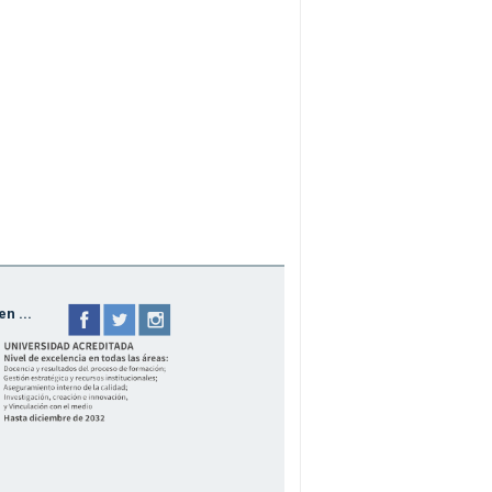
n ...