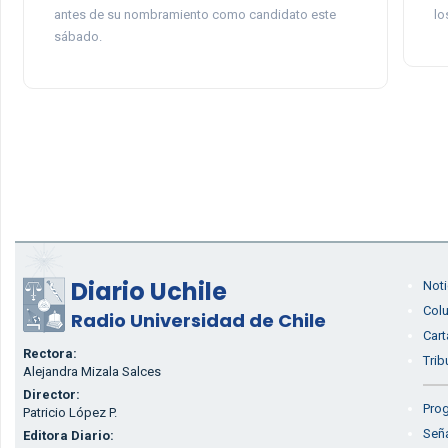
antes de su nombramiento como candidato este
lo
sábado.
Diario Uchile
Noti
Col
Radio Universidad de Chile
Cart
Rectora:
Trib
Alejandra Mizala Salces
Director:
Prog
Patricio López P.
Seña
Editora Diario: