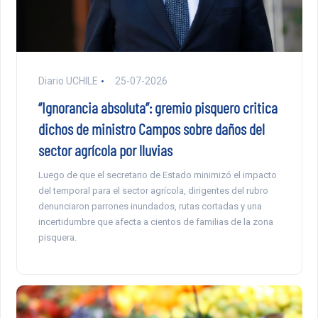
Diario UCHILE
25-07-2026
“Ignorancia absoluta”: gremio pisquero critica
dichos de ministro Campos sobre daños del
sector agrícola por lluvias
Luego de que el secretario de Estado minimizó el impacto
del temporal para el sector agrícola, dirigentes del rubro
denunciaron parrones inundados, rutas cortadas y una
incertidumbre que afecta a cientos de familias de la zona
pisquera.