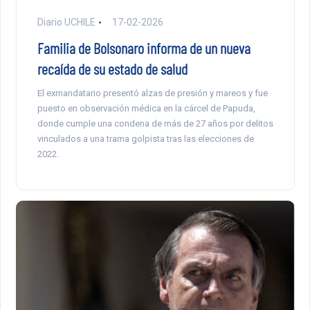
Diario UCHILE
17-02-2026
Familia de Bolsonaro informa de un nueva
recaída de su estado de salud
El exmandatario presentó alzas de presión y mareos y fue
puesto en observación médica en la cárcel de Papuda,
donde cumple una condena de más de 27 años por delitos
vinculados a una trama golpista tras las elecciones de
2022.