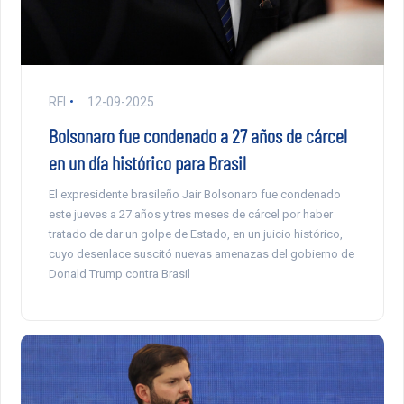
RFI
12-09-2025
Bolsonaro fue condenado a 27 años de cárcel
en un día histórico para Brasil
El expresidente brasileño Jair Bolsonaro fue condenado
este jueves a 27 años y tres meses de cárcel por haber
tratado de dar un golpe de Estado, en un juicio histórico,
cuyo desenlace suscitó nuevas amenazas del gobierno de
Donald Trump contra Brasil