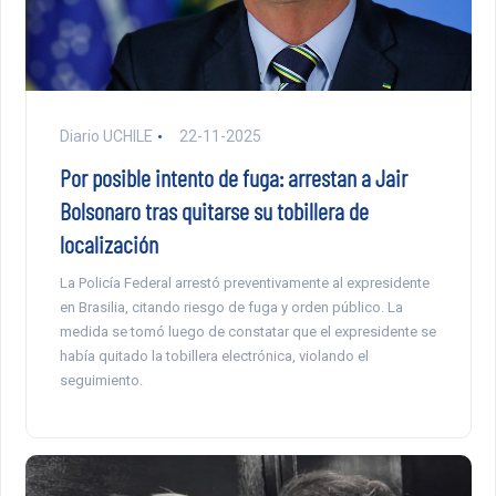
Diario UCHILE
22-11-2025
Por posible intento de fuga: arrestan a Jair
Bolsonaro tras quitarse su tobillera de
localización
La Policía Federal arrestó preventivamente al expresidente
en Brasilia, citando riesgo de fuga y orden público. La
medida se tomó luego de constatar que el expresidente se
había quitado la tobillera electrónica, violando el
seguimiento.