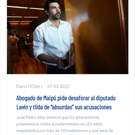
Diario UChile
07-03-2025
Abogado de Maipú pide desaforar al diputado
Lavín y tilda de “absurdas” sus acusaciones
José Pedro Silva destacó que los antecedentes
presentados contra el parlamentario ex-UDI están
respaldados por más de 120 testimonios y una serie de