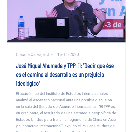
Claudia Carvajal G.
16-11-2020
José Miguel Ahumada y TPP-11: “Decir que ése
es el camino al desarrollo es un prejuicio
ideológico”
El académico del Instituto de Estudios Internacionales
analizó el escenario nacional ante una posible discusión
en la sala del Senado del Acuerdo Internacional. “El TPP es,
en gran parte, el resultado de una estrategia geopolítica de
Estados Unidos para frenar la hegemonía de China en Asia
y el comercio internacional”, explicó el PhD en Estudios de