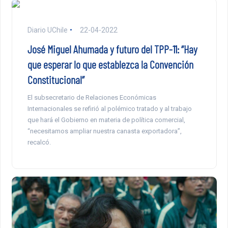
Diario UChile
22-04-2022
José Miguel Ahumada y futuro del TPP-11: “Hay
que esperar lo que establezca la Convención
Constitucional”
El subsecretario de Relaciones Económicas
Internacionales se refirió al polémico tratado y al trabajo
que hará el Gobierno en materia de política comercial,
“necesitamos ampliar nuestra canasta exportadora”,
recalcó.