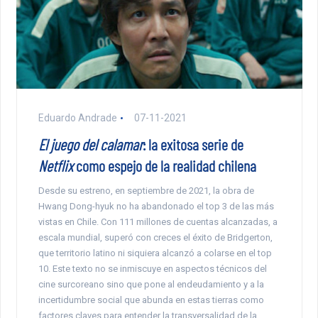
Eduardo Andrade
07-11-2021
El juego del calamar
: la exitosa serie de
Netflix
como espejo de la realidad chilena
Desde su estreno, en septiembre de 2021, la obra de
Hwang Dong-hyuk no ha abandonado el top 3 de las más
vistas en Chile. Con 111 millones de cuentas alcanzadas, a
escala mundial, superó con creces el éxito de Bridgerton,
que territorio latino ni siquiera alcanzó a colarse en el top
10. Este texto no se inmiscuye en aspectos técnicos del
cine surcoreano sino que pone al endeudamiento y a la
incertidumbre social que abunda en estas tierras como
factores claves para entender la transversalidad de la