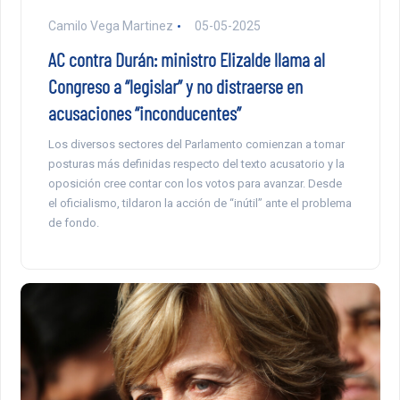
Camilo Vega Martinez
05-05-2025
AC contra Durán: ministro Elizalde llama al
Congreso a “legislar” y no distraerse en
acusaciones “inconducentes”
Los diversos sectores del Parlamento comienzan a tomar
posturas más definidas respecto del texto acusatorio y la
oposición cree contar con los votos para avanzar. Desde
el oficialismo, tildaron la acción de “inútil” ante el problema
de fondo.