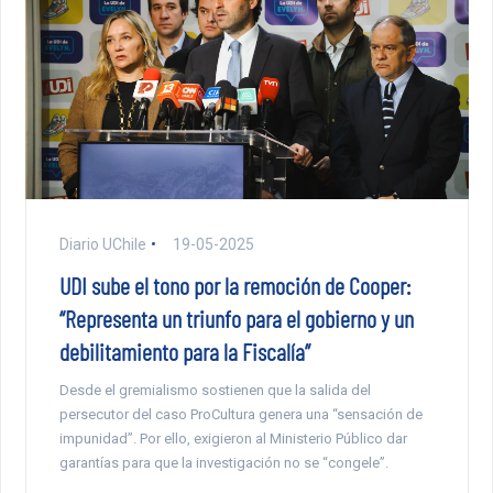
Diario UChile
19-05-2025
UDI sube el tono por la remoción de Cooper:
“Representa un triunfo para el gobierno y un
debilitamiento para la Fiscalía”
Desde el gremialismo sostienen que la salida del
persecutor del caso ProCultura genera una “sensación de
impunidad”. Por ello, exigieron al Ministerio Público dar
garantías para que la investigación no se “congele”.