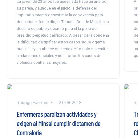
La joven de 23 años fue asesinada hace un año por
A 
su pareja, y aunque en el juicio la defensa del
pr
imputado intentó desestimar la convivencia para
pr
descartar el femicidio, el Tribunal Oral de Melipilla lo
co
declaró culpable y decretó para él la pena de
de
presidio perpetuo calificado. A pesar de la condena
Se
la dificultad de tipificar estos casos sigue vigente,
mi
pues la ley establece que este delito solo se remite
un
a relaciones oficiales y no a todos los casos de
qu
violencia contra las mujeres.
Rodrigo Fuentes
21-08-2018
Ro
Enfermeras paralizan actividades y
T
exigen al Minsal cumplir dictamen de
r
Contraloría
C