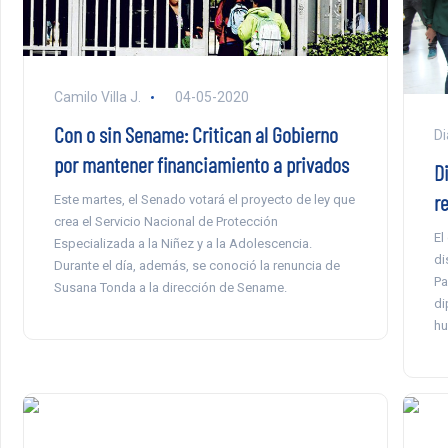
Camilo Villa J.
04-05-2020
Con o sin Sename: Critican al Gobierno
Di
por mantener financiamiento a privados
D
r
Este martes, el Senado votará el proyecto de ley que
crea el Servicio Nacional de Protección
El
Especializada a la Niñez y a la Adolescencia.
di
Durante el día, además, se conoció la renuncia de
Pa
Susana Tonda a la dirección de Sename.
di
hu