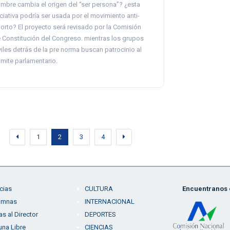
mbre cambia el origen del “ser persona”? ¿esta
iciativa podría ser usada por el movimiento anti-
orto? El proyecto será revisado por la Comisión
 Constitución del Congreso. mientras los grupos
viles detrás de la pre norma buscan patrocinio al
ámite parlamentario.
1
2
3
4
cias
CULTURA
Encuentranos e
umnas
INTERNACIONAL
as al Director
DEPORTES
una Libre
CIENCIAS