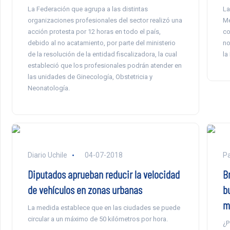
La Federación que agrupa a las distintas
La
organizaciones profesionales del sector realizó una
Me
acción protesta por 12 horas en todo el país,
co
debido al no acatamiento, por parte del ministerio
no
de la resolución de la entidad fiscalizadora, la cual
la
estableció que los profesionales podrán atender en
las unidades de Ginecología, Obstetricia y
Neonatología.
Diario Uchile
04-07-2018
P
Diputados aprueban reducir la velocidad
B
de vehículos en zonas urbanas
b
m
La medida establece que en las ciudades se puede
circular a un máximo de 50 kilómetros por hora.
¿P