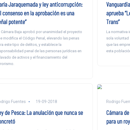
aría Jaraquemada y ley anticorrupción:
Vanguardia
El consenso en la aprobación es una
aprueba “L
eñal potente”
Trans”
 Cámara Baja aprobó por unanimidad el proyecto
La normativa 
e modifica el Código Penal, elevando las penas
sola voluntad 
ra este tipo de delitos, y establece la
que las empre
sponsabilidad penal de las personas jurídicas en
esta població
 lavado de activos y el financiamiento del
rrorismo.
drigo Fuentes
19-09-2018
Rodrigo Fuen
ey de Pesca: La anulación que nunca se
Cámara de 
oncretó
para un roy