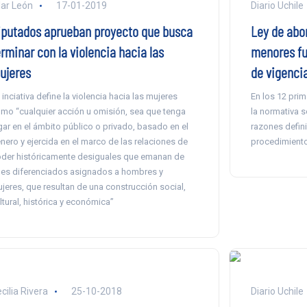
lar León
17-01-2019
Diario Uchile
iputados aprueban proyecto que busca
Ley de abor
rminar con la violencia hacia las
menores fu
ujeres
de vigenci
 inciativa define la violencia hacia las mujeres
En los 12 pri
mo “cualquier acción u omisión, sea que tenga
la normativa 
gar en el ámbito público o privado, basado en el
razones defini
nero y ejercida en el marco de las relaciones de
procedimientos
der históricamente desiguales que emanan de
les diferenciados asignados a hombres y
jeres, que resultan de una construcción social,
ltural, histórica y económica”
cilia Rivera
25-10-2018
Diario Uchile