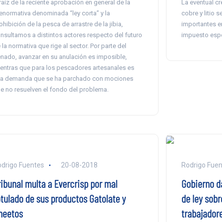
raíz de la reciente aprobación en general de la
La eventual cr
enormativa denominada “ley corta” y la
cobre y litio 
ohibición de la pesca de arrastre de la jibia,
importantes en
nsultamos a distintos actores respecto del futuro
impuesto espe
 la normativa que rige al sector. Por parte del
nado, avanzar en su anulación es imposible,
entras que para los pescadores artesanales es
a demanda que se ha parchado con mociones
e no resuelven el fondo del problema.
drigo Fuentes
20-08-2018
Rodrigo Fuen
ribunal multa a Evercrisp por mal
Gobierno d
otulado de sus productos Gatolate y
de ley sobr
heetos
trabajador