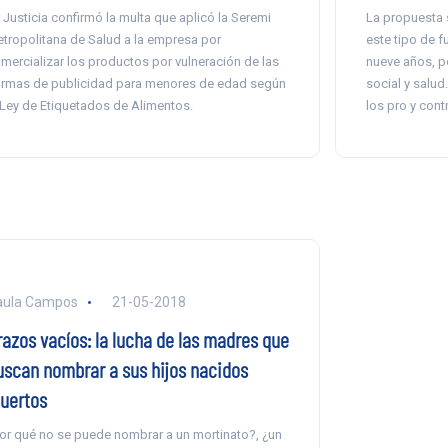
 Justicia confirmó la multa que aplicó la Seremi
La propuesta s
tropolitana de Salud a la empresa por
este tipo de f
mercializar los productos por vulneración de las
nueve años, p
rmas de publicidad para menores de edad según
social y salu
 Ley de Etiquetados de Alimentos.
los pro y contr
aula Campos
21-05-2018
razos vacíos: la lucha de las madres que
uscan nombrar a sus hijos nacidos
uertos
or qué no se puede nombrar a un mortinato?, ¿un