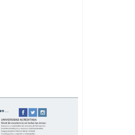
n ...