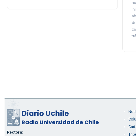
no
in
ab
de
ci
tr
Diario Uchile
Noti
Col
Radio Universidad de Chile
Cart
Rectora:
Trib