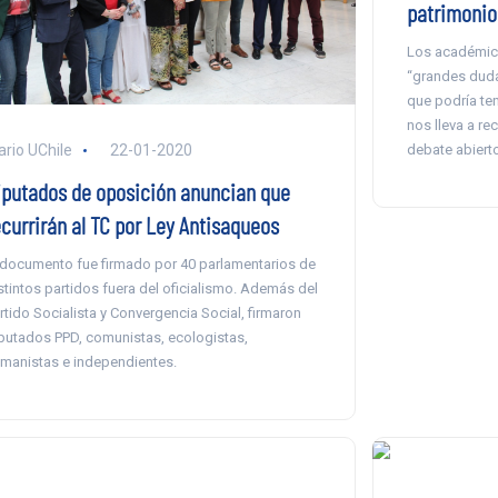
patrimonio
Los académico
“grandes duda
que podría ten
nos lleva a re
debate abierto 
ario UChile
22-01-2020
iputados de oposición anuncian que
ecurrirán al TC por Ley Antisaqueos
 documento fue firmado por 40 parlamentarios de
stintos partidos fuera del oficialismo. Además del
rtido Socialista y Convergencia Social, firmaron
putados PPD, comunistas, ecologistas,
manistas e independientes.