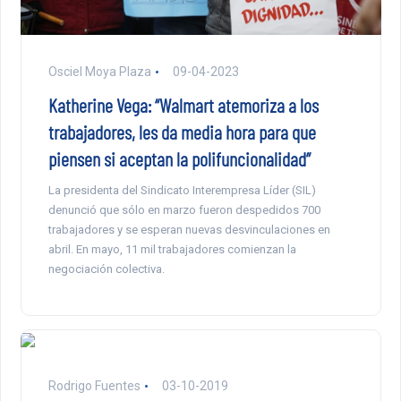
Osciel Moya Plaza
09-04-2023
Katherine Vega: “Walmart atemoriza a los
trabajadores, les da media hora para que
piensen si aceptan la polifuncionalidad”
La presidenta del Sindicato Interempresa Líder (SIL)
denunció que sólo en marzo fueron despedidos 700
trabajadores y se esperan nuevas desvinculaciones en
abril. En mayo, 11 mil trabajadores comienzan la
negociación colectiva.
Rodrigo Fuentes
03-10-2019