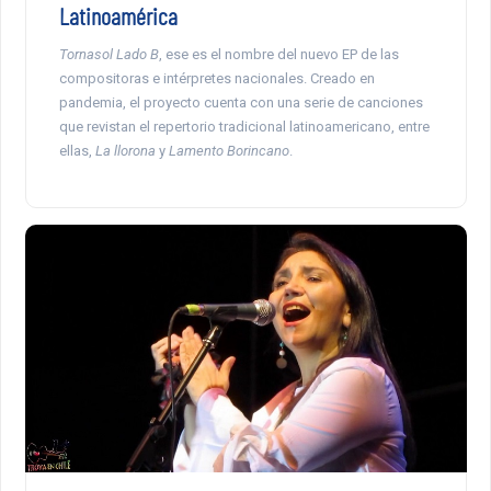
Latinoamérica
Tornasol Lado B
, ese es el nombre del nuevo EP de las
compositoras e intérpretes nacionales. Creado en
pandemia, el proyecto cuenta con una serie de canciones
que revistan el repertorio tradicional latinoamericano, entre
ellas,
La llorona
y
Lamento Borincano
.