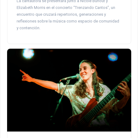
La cantautora se presentará junto a Nicole Bunout y
Elizabeth Morris en el concierto “Trenzando Cantos”, un
encuentro que cruzará repertorios, generaciones y
reflexiones sobre la música como espacio de comunidad
y contención.