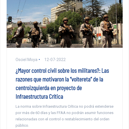
Osciel Moya
12-07-2022
¿Mayor control civil sobre los militares?: Las
razones que motivaron la “voltereta” de la
centroizquierda en proyecto de
Infraestructura Crítica
La norma sobre Infraestructura Crítica no podrá extenderse
por más de 60 días y las FFAA no podrán asumir funciones
relacionadas con el control o restablecimiento del orden
público.