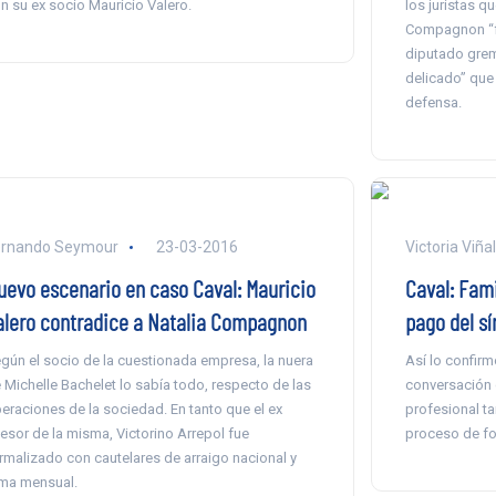
n su ex socio Mauricio Valero.
los juristas q
Compagnon “f
diputado grem
delicado” que
defensa.
ernando Seymour
23-03-2016
Victoria Viña
uevo escenario en caso Caval: Mauricio
Caval: Fami
alero contradice a Natalia Compagnon
pago del s
gún el socio de la cuestionada empresa, la nuera
Así lo confirm
 Michelle Bachelet lo sabía todo, respecto de las
conversación 
eraciones de la sociedad. En tanto que el ex
profesional ta
esor de la misma, Victorino Arrepol fue
proceso de fo
rmalizado con cautelares de arraigo nacional y
rma mensual.