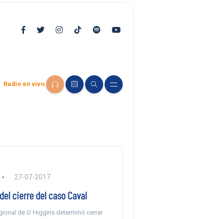
Radio en vivo
27-07-2017
del cierre del caso Caval
gional de O´Higgins determinó cerrar