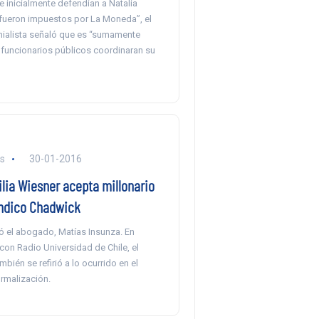
ue inicialmente defendían a Natalia
ueron impuestos por La Moneda”, el
ialista señaló que es “sumamente
 funcionarios públicos coordinaran su
ls
30-01-2016
lia Wiesner acepta millonario
índico Chadwick
ó el abogado, Matías Insunza. En
con Radio Universidad de Chile, el
mbién se refirió a lo ocurrido en el
rmalización.