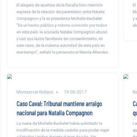
El alegato de apertura de la fiscalía hizo mención
El
expresa de la relación de parentesco entre Natalia
Ma
Compagnon y la ex presidenta Michelle Bachelet.
y 
“Es un hecho público y notorio conocido por todos
ab
en este país: la acusada Natalia Compagnon abusó
y usó sus lazos familiares sin consentimiento, en
este caso, de la máxima autoridad de este país en
ese tiempo”, señaló la persecutoral Marcia Allendes.
Montserrat Rollano
19-06-2017
Na
Caso Caval: Tribunal mantiene arraigo
C
nacional para Natalia Compagnon
q
La nuera de Michelle Bachelet había solicitado la
La
modificación de la medida cautelar para poder viajar
qu
a Estados Unidos durante el mes de julio. Sin
de