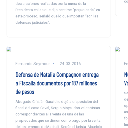
co
declaraciones realizadas por la nuera de la
Presidenta en las que dijo sentirse “perjudicada” en
este proceso, señaló que lo que importan “son las
defensas judiciales”.
Fernando Seymour
24-03-2016
F
Defensa de Natalia Compagnon entrega
N
a Fiscalía documentos por 187 millones
V
de pesos
Se
de
Abogado Cristián Garafulic dejó a disposición del
op
fiscal del caso Caval, Sergio Moya, dos vales vistas
as
correspondientes a la venta de una de las
fo
propiedades que se dieron como pago por la venta
fi
de los terrenos de Machalí. Según el jurista, Mauricio