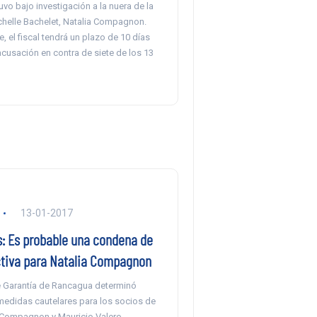
uvo bajo investigación a la nuera de la
chelle Bachelet, Natalia Compagnon.
e, el fiscal tendrá un plazo de 10 días
acusación en contra de siete de los 13
13-01-2017
s: Es probable una condena de
ctiva para Natalia Compagnon
 Garantía de Rancagua determinó
medidas cautelares para los socios de
a Compagnon y Mauricio Valero,