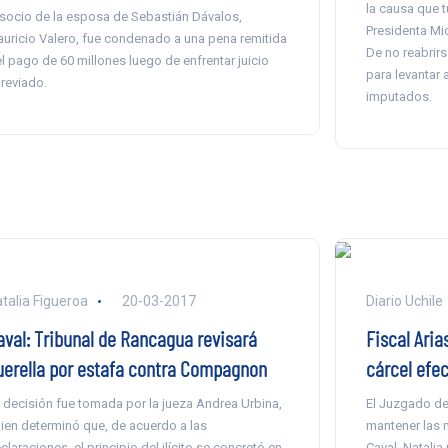
la causa que t
 socio de la esposa de Sebastián Dávalos,
Presidenta Mi
uricio Valero, fue condenado a una pena remitida
De no reabrirs
el pago de 60 millones luego de enfrentar juicio
para levantar 
reviado.
imputados.
talia Figueroa
20-03-2017
Diario Uchile
aval: Tribunal de Rancagua revisará
Fiscal Aria
uerella por estafa contra Compagnon
cárcel efe
 decisión fue tomada por la jueza Andrea Urbina,
El Juzgado de
ien determinó que, de acuerdo a las
mantener las 
claraciones, el principio del ilícito se concretó en
Caval, Natali