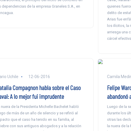
s dependencias de la empresa Graneles S.A., en
quienes fueron
ncagua.
delito de esta
Arias fue enf
los ilícitos, l
arriesga una 
cárcel efectiva
ario Uchile
12-06-2016
Camila Medi
atalia Compagnon habla sobre el Caso
Felipe Ward
aval: A lo mejor fui imprudente
abandonó a
 nuera de la Presidenta Michelle Bachelet habló
Luego de la s
ego de más de un año de silencio y se refirió al
durante los úl
pacto que el caso ha tenido en su familia, al
otras las dec
iebre con sus antiguos abogados y a la relación
la nuera de la