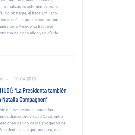
 formalizados este viernes por el
fa. No obstante, el fiscal Emiliano
ático al señalar que de comprobarse
a nuera de la Presidenta Bachelet
condena de cinco años y un día de
.
na
10-04-2016
 (UDI): “La Presidenta también
 Natalia Compagnon”
erie de revelaciones conocidas
timos días sobre el caso Caval, entre
laraciones de uno de los abogados de
 Presidenta en las que, asegura, que