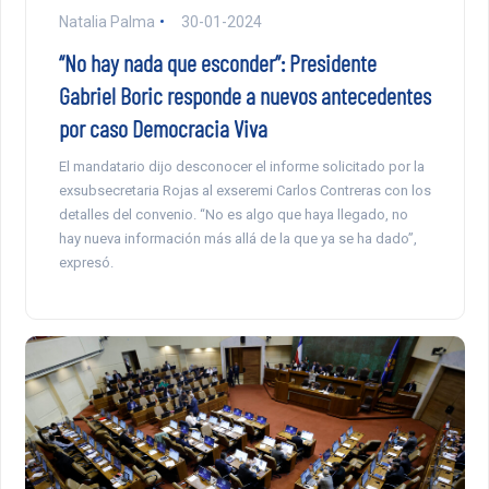
Natalia Palma
30-01-2024
“No hay nada que esconder”: Presidente
Gabriel Boric responde a nuevos antecedentes
por caso Democracia Viva
El mandatario dijo desconocer el informe solicitado por la
exsubsecretaria Rojas al exseremi Carlos Contreras con los
detalles del convenio. “No es algo que haya llegado, no
hay nueva información más allá de la que ya se ha dado”,
expresó.