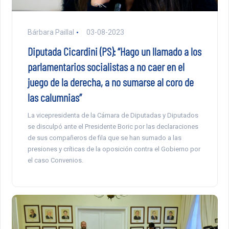
Bárbara Paillal
03-08-2023
Diputada Cicardini (PS): “Hago un llamado a los
parlamentarios socialistas a no caer en el
juego de la derecha, a no sumarse al coro de
las calumnias”
La vicepresidenta de la Cámara de Diputadas y Diputados
se disculpó ante el Presidente Boric por las declaraciones
de sus compañeros de fila que se han sumado a las
presiones y críticas de la oposición contra el Gobierno por
el caso Convenios.