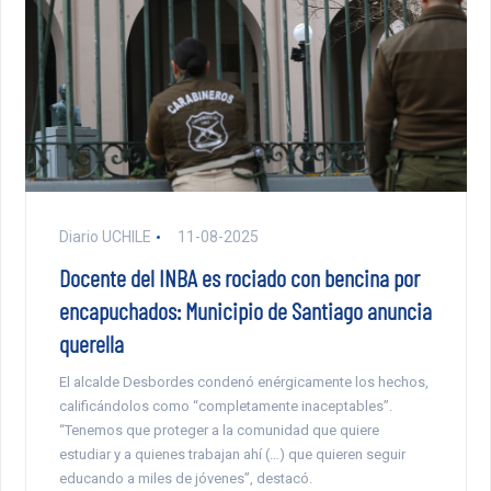
Diario UCHILE
11-08-2025
Docente del INBA es rociado con bencina por
encapuchados: Municipio de Santiago anuncia
querella
El alcalde Desbordes condenó enérgicamente los hechos,
calificándolos como “completamente inaceptables”.
“Tenemos que proteger a la comunidad que quiere
estudiar y a quienes trabajan ahí (…) que quieren seguir
educando a miles de jóvenes”, destacó.