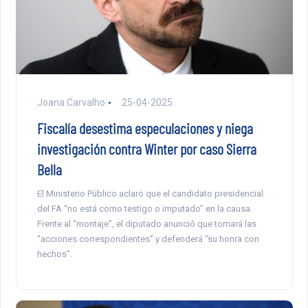
Joana Carvalho
25-04-2025
Fiscalía desestima especulaciones y niega
investigación contra Winter por caso Sierra
Bella
El Ministerio Público aclaró que el candidato presidencial
del FA “no está como testigo o imputado” en la causa.
Frente al “montaje”, el diputado anunció que tomará las
“acciones correspondientes” y defenderá “su honra con
hechos”.