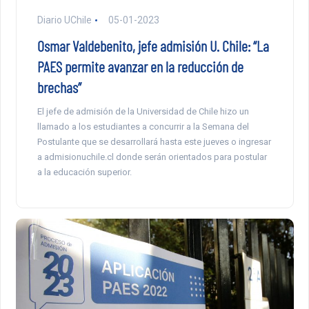
Diario UChile
05-01-2023
Osmar Valdebenito, jefe admisión U. Chile: “La
PAES permite avanzar en la reducción de
brechas”
El jefe de admisión de la Universidad de Chile hizo un
llamado a los estudiantes a concurrir a la Semana del
Postulante que se desarrollará hasta este jueves o ingresar
a admisionuchile.cl donde serán orientados para postular
a la educación superior.