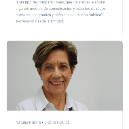
“Este tipo de comparaciones, que insisten en elaborar
algunos medios de comunicación y usuarios de redes
sociales, estigmatiza y daña a la educación pública”
expresaron desde la entidad.
Natalia Palma
05-01-2023