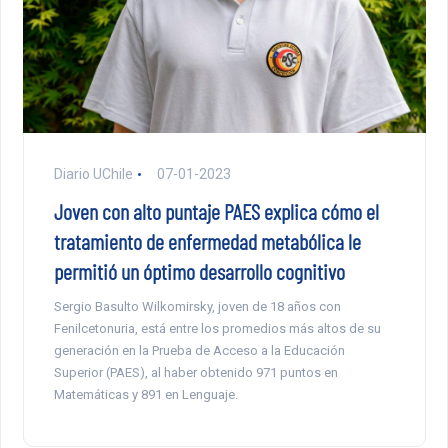
Diario UChile
07-01-2023
Joven con alto puntaje PAES explica cómo el
tratamiento de enfermedad metabólica le
permitió un óptimo desarrollo cognitivo
Sergio Basulto Wilkomirsky, joven de 18 años con
Fenilcetonuria, está entre los promedios más altos de su
generación en la Prueba de Acceso a la Educación
Superior (PAES), al haber obtenido 971 puntos en
Matemáticas y 891 en Lenguaje.