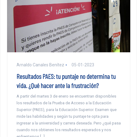
Arnaldo Canales Benítez
05-01-2023
Resultados PAES: tu puntaje no determina tu
vida. ¿Qué hacer ante la frustración?
A partir del martes 3 de enero se encuentran disponibles
los resultados de la Prueba de Acceso a la Educación
Superior (PAES), para la Educación Superior. Examen que
mide las habilidades y según tu puntaje te opta para
ingresar a la universidad y carrera deseada. Pero ¿qué pasa
cuando nos obtienes los resultados esperados y nos
enfrentamos […]