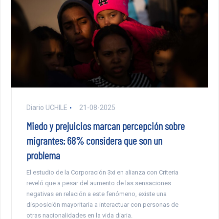
Diario UCHILE
21-08-2025
Miedo y prejuicios marcan percepción sobre
migrantes: 68% considera que son un
problema
El estudio de la Corporación 3xi en alianza con Criteria
reveló que a pesar del aumento de las sensaciones
negativas en relación a este fenómeno, existe una
disposición mayoritaria a interactuar con personas de
otras nacionalidades en la vida diaria.