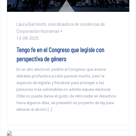
Laura Bartolotti, coordinadora de incidencia de
Corporación Humanas
13-08-2025
Tengo fe en el Congreso que legisle con
perspectiva de género
En un año electoral, pedirle al Congreso que asuma
debates profundos podría parecer mucho, pero la
urgencia de legislar y fiscalizar para proteger a las
personas más vulnerables no admite espera electoral.
Chile no puede darse el gusto de retroceder en derechos.
Hace algunos días, se presentó un proyecto de ley para
eliminar el aborto […]