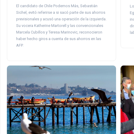
El candidato de Chile Podemos Más, Sebastián
Lo
Sichel, evitó referirse a si sacó parte de sus ahorros
Eg
previsionales y acusó una operación de la izquierda.
in
Su vocera Katherine Martorell y las convencionales
di
Marcela Cubillos y Teresa Marinovic, reconocieron
la
haber hecho giros a cuenta de sus ahorros en las
AFP.