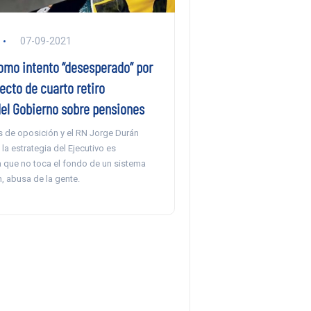
07-09-2021
como intento “desesperado” por
ecto de cuarto retiro
del Gobierno sobre pensiones
s de oposición y el RN Jorge Durán
la estrategia del Ejecutivo es
 que no toca el fondo de un sistema
, abusa de la gente.