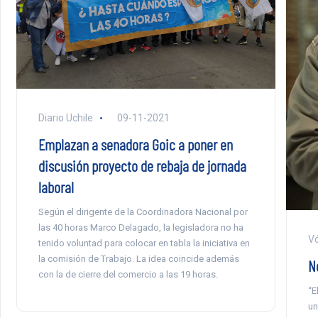
Diario Uchile
09-11-2021
Emplazan a senadora Goic a poner en
discusión proyecto de rebaja de jornada
laboral
Según el dirigente de la Coordinadora Nacional por
las 40 horas Marco Delagado, la legisladora no ha
Vó
tenido voluntad para colocar en tabla la iniciativa en
la comisión de Trabajo. La idea coincide además
N
con la de cierre del comercio a las 19 horas.
“E
un