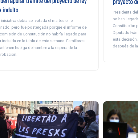
iden apurar trámite del proyecto de ley
proyecto de
e indulto
Presidenta de
no han llegad
 iniciativa debía ser votada el martes en el
Constitución p
nado, pero fue postergada porque el informe de
Diputado Iván
 comisión de Constitución no habría llegado para
esta decisión,
r incluida en la tabla de esta semana. Familiares
después de la
ntienen huelga de hambre a la espera de la
robación.