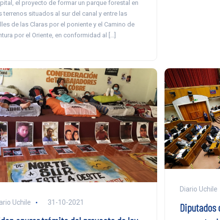
pital, el proyecto de formar un parque forestal en
s terrenos situados al sur del canal y entre las
lles de las Claras por el poniente y el Camino de
ntura por el Oriente, en conformidad al […]
Diario Uchile
ario Uchile
31-10-2021
Diputados 