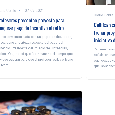
ario Uchile
07-09-2021
Diario Uchile
rofesores presentan proyecto para
Califican 
segurar pago de incentivo al retiro
frenar proy
 iniciativa impulsada con un grupo de diputados,
iniciativa 
sca generar certeza respecto del pago del
neficio. Presidente del Colegio de Profesores,
Parlamentario
rlos Díaz, indicó que “es inhumano el tiempo que
señalaron que 
y que esperar para que el profesor reciba el bono
equivocada ya
 retiro”.
que, sostienen