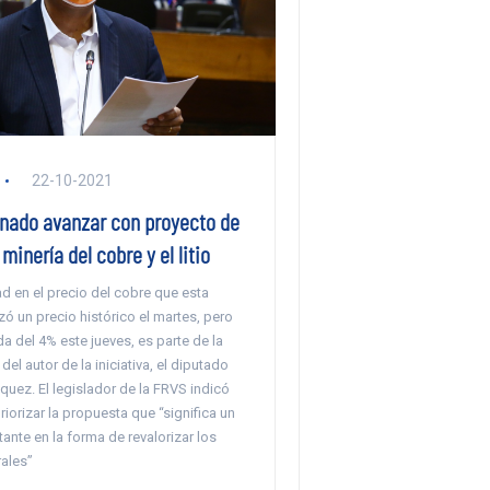
22-10-2021
enado avanzar con proyecto de
 minería del cobre y el litio
ad en el precio del cobre que esta
ó un precio histórico el martes, pero
da del 4% este jueves, es parte de la
el autor de la iniciativa, el diputado
uez. El legislador de la FRVS indicó
iorizar la propuesta que “significa un
nte en la forma de revalorizar los
rales”