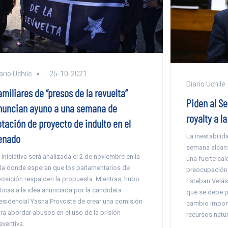
ario Uchile
25-10-2021
Diario Uchile
miliares de “presos de la revuelta”
Piden al S
nuncian ayuno a una semana de
royalty a la
otación de proyecto de indulto en el
enado
La inestabilid
semana alcanz
 iniciativa será analizada el 2 de noviembre en la
una fuerte caí
la donde esperan que los parlamentarios de
preocupación d
osición respalden la propuesta. Mientras, hubo
Esteban Velásq
íticas a la idea anunciada por la candidata
que se debe pr
esidencial Yasna Provoste de crear una comisión
cambio importa
ra abordar abusos en el uso de la prisión
recursos natu
eventiva.