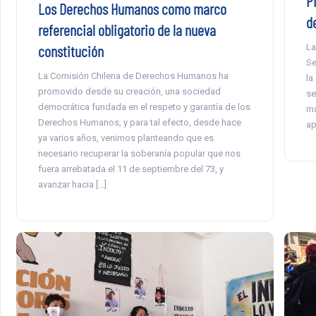
P
Los Derechos Humanos como marco
d
referencial obligatorio de la nueva
constitución
La
Se
La Comisión Chilena de Derechos Humanos ha
la
promovido desde su creación, una sociedad
se
democrática fundada en el respeto y garantía de los
ma
Derechos Humanos, y para tal efecto, desde hace
ap
ya varios años, venimos planteando que es
necesario recuperar la soberanía popular que nos
fuera arrebatada el 11 de septiembre del 73, y
avanzar hacia […]