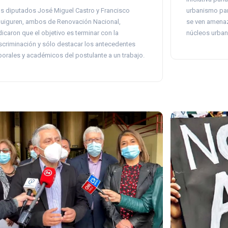
s diputados José Miguel Castro y Francisco
urbanismo par
uiguren, ambos de Renovación Nacional,
se ven amenaz
dicaron que el objetivo es terminar con la
núcleos urban
scriminación y sólo destacar los antecedentes
borales y académicos del postulante a un trabajo.