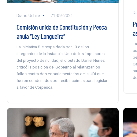
Di
Diario Uchile
21-09-2021
P
Comisión unida de Constitución y Pesca
a
anula “Ley Longueira”
La
La iniciativa fue respaldada por 13 de los
bu
integrantes de la instancia. Uno de los impulsores
be
del proyecto de nulidad, el diputado Daniel Núñez,
Ca
criticó la posición del Gobierno al relativizar los
ha
fallos contra dos ex parlamentarios de la UDI que
de
fueron condenados por recibir coimas para legislar
a favor de Corpesca.