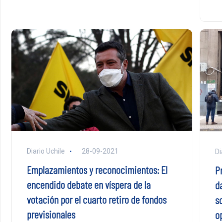
Diario Uchile
28-09-2021
Di
Emplazamientos y reconocimientos: El
P
encendido debate en víspera de la
d
votación por el cuarto retiro de fondos
s
previsionales
o