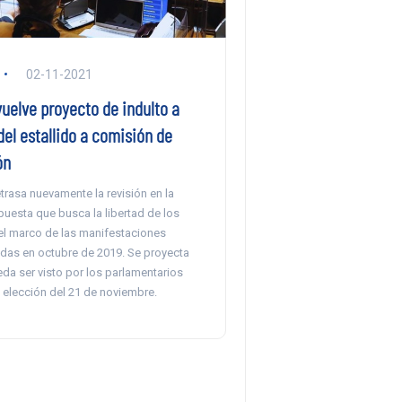
02-11-2021
uelve proyecto de indulto a
del estallido a comisión de
ón
trasa nuevamente la revisión en la
puesta que busca la libertad de los
el marco de las manifestaciones
adas en octubre de 2019. Se proyecta
da ser visto por los parlamentarios
 elección del 21 de noviembre.