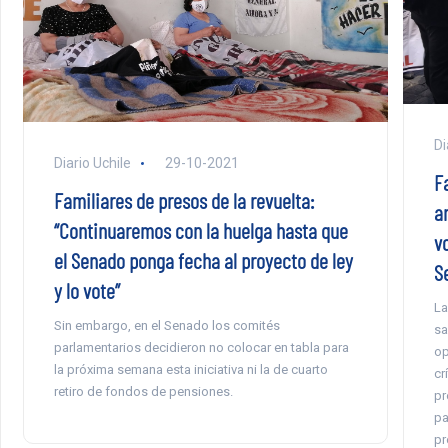
Di
Diario Uchile
29-10-2021
Fa
Familiares de presos de la revuelta:
a
“Continuaremos con la huelga hasta que
v
el Senado ponga fecha al proyecto de ley
S
y lo vote”
La
Sin embargo, en el Senado los comités
sa
parlamentarios decidieron no colocar en tabla para
op
la próxima semana esta iniciativa ni la de cuarto
cr
retiro de fondos de pensiones.
pr
pa
pr