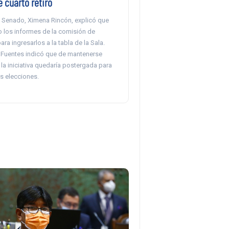
 cuarto retiro
l Senado, Ximena Rincón, explicó que
o los informes de la comisión de
ara ingresarlos a la tabla de la Sala.
 Fuentes indicó que de mantenerse
 la iniciativa quedaría postergada para
s elecciones.