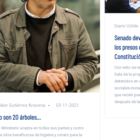
Diario Uchile
Senado dev
los presos 
Constituci
Con esto se re
Sala de la pro
detenidos en 
sociales inici
que recién pue
después de la
lker Gutiérrez Aravena
03-11-2021
o son 20 árboles…
l Ministerio acepta en todas sus partes y como
a obra beneficiosa de higiene y ornato para la