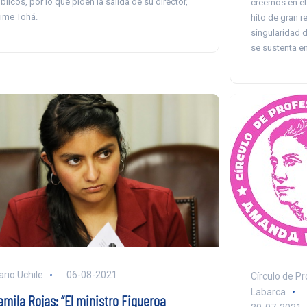
blicos, por lo que piden la salida de su director,
creemos en el 
ime Tohá.
hito de gran r
singularidad d
se sustenta en
ario Uchile
06-08-2021
Círculo de P
Labarca
amila Rojas: “El ministro Figueroa