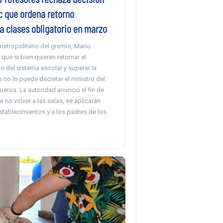
c que ordena retorno
a clases obligatorio en marzo
metropolitano del gremio, Mario
ó que si bien quieren retomar el
 del sistema escolar y superar la
no lo puede decretar el ministro del
ueroa. La autoridad anunció el fin de
no volver a las salas, se aplicarán
stablecimientos y a los padres de los