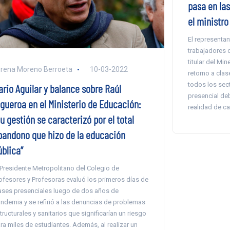
pasa en la
el ministro
El representan
trabajadores d
titular del Mi
rena Moreno Berroeta
10-03-2022
retorno a cla
todos los sect
ario Aguilar y balance sobre Raúl
presencial deb
igueroa en el Ministerio de Educación:
realidad de c
u gestión se caracterizó por el total
bandono que hizo de la educación
ública”
 Presidente Metropolitano del Colegio de
ofesores y Profesoras evaluó los primeros días de
ases presenciales luego de dos años de
ndemia y se refirió a las denuncias de problemas
tructurales y sanitarios que significarían un riesgo
ra miles de estudiantes. Además, al realizar un