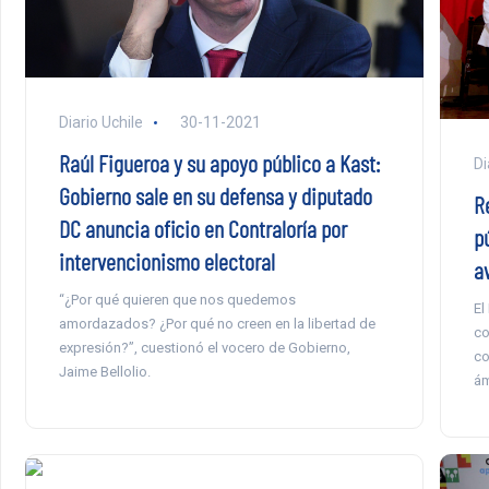
Diario Uchile
30-11-2021
Raúl Figueroa y su apoyo público a Kast:
Di
Gobierno sale en su defensa y diputado
Re
DC anuncia oficio en Contraloría por
p
intervencionismo electoral
a
“¿Por qué quieren que nos quedemos
El
amordazados? ¿Por qué no creen en la libertad de
co
expresión?”, cuestionó el vocero de Gobierno,
co
Jaime Bellolio.
ám