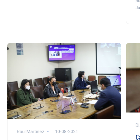
pú
Ja
Di
Raúl Martínez
10-08-2021
C