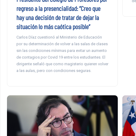
de
regreso a la presencialidad: “Creo que
hay una decisión de tratar de dejar la
situación lo más caótica posible”
Carlos Díaz cuestionó al Ministerio de Educación
por su determinación de volver a las salas de clases
sin las condiciones mínimas para evitar un aumento
de contagios por Covid 19 entre los estudiantes. El
dirigente señaló que como magisterio quieren volver
a las aulas, pero con condiciones seguras.