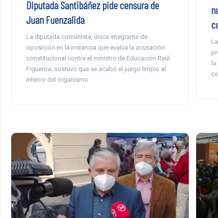
Diputada Santibáñez pide censura de
n
Juan Fuenzalida
c
La diputada comunista, única integrante de
La
oposición en la instancia que evalúa la acusación
pr
constitucional contra el ministro de Educación Raúl
la
Figueroa, sostuvo que se acabó el juego limpio al
co
interior del organismo.