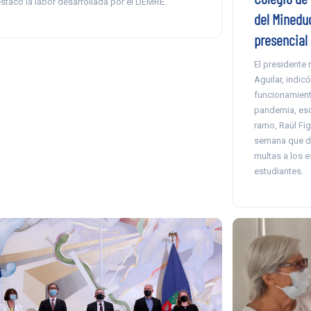
stacó la labor desarrollada por el DEMRE.
del Minedu
presencial 
El presidente 
Aguilar, indic
funcionamiento
pandemia, eso 
ramo, Raúl Fig
semana que de 
multas a los e
estudiantes.