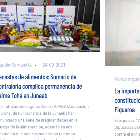
audia Carvajal G.
24-09-2021
anastas de alimentos: Sumario de
Varias organ
ontraloría complica permanencia de
La importa
aime Tohá en Junaeb
constitucio
s trabajadores agrupados en AFAEB (Asociación
Figueroa
cional de Funcionarios de la Junaeb) han
nunciado una serie de irregularidades en la
Este jueves 1
trega de la alimentación, además en una
Diputados y D
partición que maneja cuantiosos recursos
contra el mini