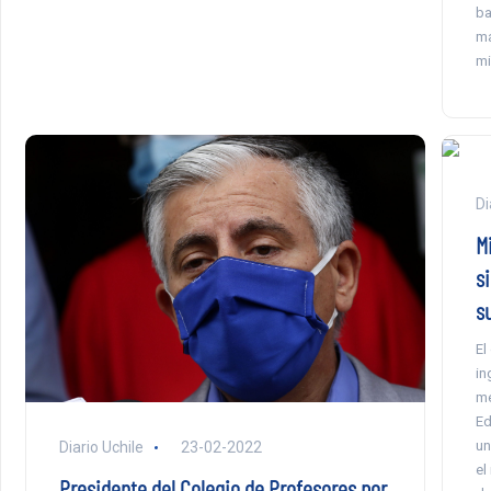
ba
ma
mi
Di
M
s
s
El
in
me
Ed
un
Diario Uchile
23-02-2022
el
Presidente del Colegio de Profesores por