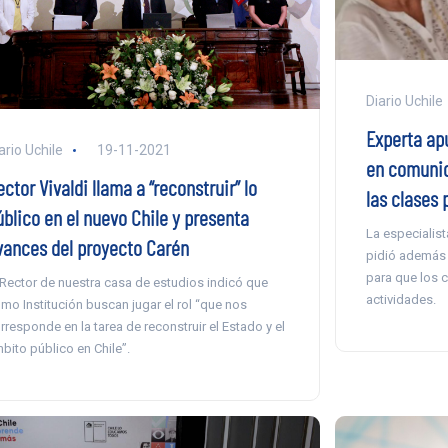
Diario Uchile
Experta ap
ario Uchile
19-11-2021
en comunid
ctor Vivaldi llama a “reconstruir” lo
las clases 
úblico en el nuevo Chile y presenta
La especialist
vances del proyecto Carén
pidió además q
para que los c
 Rector de nuestra casa de estudios indicó que
actividades.
mo Institución buscan jugar el rol “que nos
rresponde en la tarea de reconstruir el Estado y el
bito público en Chile”.