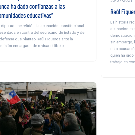
30-07-2021
unca ha dado confianzas a las
Raúl Figuer
omunidades educativas”
La historia re
 diputada se refirió a la acusación constitucional
acusaciones c
esentada en contra del secretario de Estado y de
demostración d
 defensa que planteó Raúl Figueroa ante la
sin embargo, 
misión encargada de revisar el libelo.
esta acusació
quien ha sido 
trabajo en con