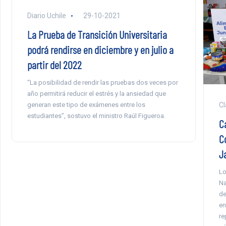
Diario Uchile
29-10-2021
La Prueba de Transición Universitaria
podrá rendirse en diciembre y en julio a
partir del 2022
“La posibilidad de rendir las pruebas dos veces por
año permitirá reducir el estrés y la ansiedad que
Cl
generan este tipo de exámenes entre los
estudiantes”, sostuvo el ministro Raúl Figueroa.
C
C
J
Lo
Na
de
en
re