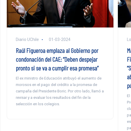
Diario UChile
01-03-2024
Lo
Raúl Figueroa emplaza al Gobierno por
M
condonación del CAE: “Deben despejar
F
pronto si se va a cumplir esa promesa”
“S
a
El ex ministro de Educación atribuyó el aumento de
p
morosos en el pago del crédito a la promesa de
campaña del Presidente Boric. Por otro lado, llamó a
El
revisar y a evaluar los resultados del fin de la
Pr
selección en los colegios.
cl
pa
es
pa