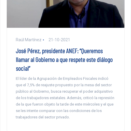
Raúl Martínez
21-10-2021
José Pérez, presidente ANEF: “Queremos
llamar al Gobierno a que respete este diálogo
social”
El líder de la Agrupación de Empleados Fiscales indicó
que el 7,5% de reajuste propuesto por la mesa del sector
público al Gobierno, busca recuperar el poder adquisitivo
de los trabajadores estatales. Además, criticó la represión
de la que fueron objeto la tarde de este miércoles y el que
se les intente comparar con las condiciones de los
trabajadores del sector privado.