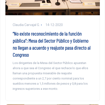
Claudia Carvajal G.
14-12-2020
“No existe reconocimiento de la función
pública”: Mesa del Sector Público y Gobierno
no llegan a acuerdo y reajuste pasa directo al
Congreso
Los dirigentes de la Mesa del Sector Público apuestan
ahora a que sea el Congreso el que rechace lo que ellos
llaman una propuesta miserable de reajuste
correspondiente a un 2,7 por ciento nominal para los
sueldos menores a 1,5 millones de pesos y 0,8 para los
ingresos superiores a ese monto.