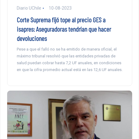
Diario UChile
10-08-2023
Corte Suprema fijó tope al precio GES a
isapres: Aseguradoras tendrían que hacer
devoluciones
Pese a que el falló no se ha emitido de manera oficial, el
máximo tribunal resolvió que las entidades privadas de
salud puedan cobrar hasta 7,2 UF anuales, en condiciones
en que la cifra promedio actual está en las 12,6 UF anuales.