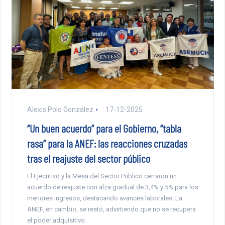
Alexis Polo González
17-12-2025
“Un buen acuerdo” para el Gobierno, “tabla
rasa” para la ANEF: las reacciones cruzadas
tras el reajuste del sector público
El Ejecutivo y la Mesa del Sector Público cerraron un
acuerdo de reajuste con alza gradual de 3,4% y 5% para los
menores ingresos, destacando avances laborales. La
ANEF, en cambio, se restó, advirtiendo que no se recupera
el poder adquisitivo.