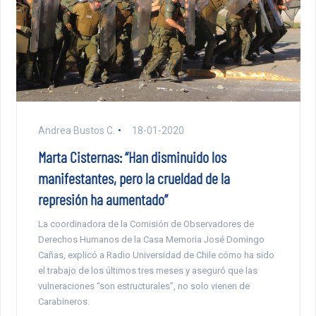
Andrea Bustos C.
18-01-2020
Marta Cisternas: “Han disminuido los
manifestantes, pero la crueldad de la
represión ha aumentado”
La coordinadora de la Comisión de Observadores de
Derechos Humanos de la Casa Memoria José Domingo
Cañas, explicó a Radio Universidad de Chile cómo ha sido
el trabajo de los últimos tres meses y aseguró que las
vulneraciones “son estructurales”, no solo vienen de
Carabineros.