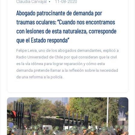
Claudia Carvajal
11-08-2020
Abogado patrocinante de demanda por
traumas oculares: “Cuando nos encontramos
con lesiones de esta naturaleza, corresponde
que el Estado responda”
Felipe Leiva, uno de los abogados demandantes, explicó a
Radio Universidad de Chile por qué consideran que la civil
es la vía idónea para lograr reparación y cómo esta
demanda pretende llamar a la reflexión sobre la necesidad
de una reforma a la policía.