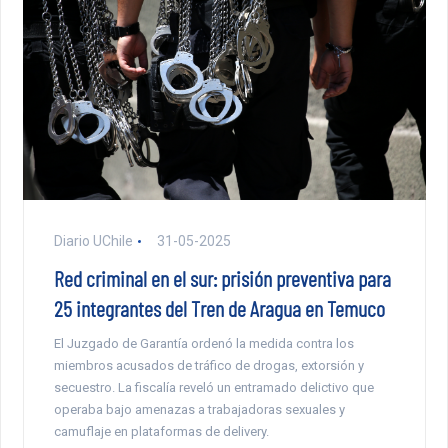
Diario UChile
31-05-2025
Red criminal en el sur: prisión preventiva para
25 integrantes del Tren de Aragua en Temuco
El Juzgado de Garantía ordenó la medida contra los
miembros acusados de tráfico de drogas, extorsión y
secuestro. La fiscalía reveló un entramado delictivo que
operaba bajo amenazas a trabajadoras sexuales y
camuflaje en plataformas de delivery.