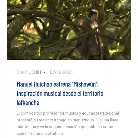
Diario UCHILE
07-12-2025
Manuel Huichao estrena “Mishawün”:
Inspiración musical desde el territorio
lafkenche
El compositor, profesor de música y educador tradicional
presentó su reciente trabajo en mapuzugun. “Es una línea
más íntima y es la segunda canción que publico como
solista” comenta el artista.