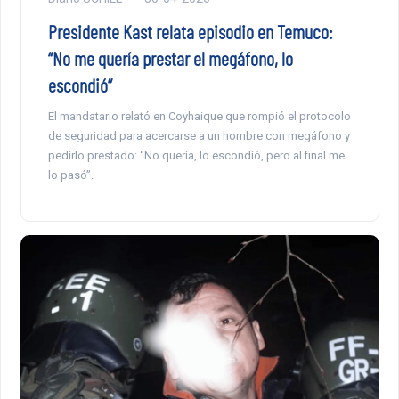
Presidente Kast relata episodio en Temuco:
“No me quería prestar el megáfono, lo
escondió”
El mandatario relató en Coyhaique que rompió el protocolo
de seguridad para acercarse a un hombre con megáfono y
pedirlo prestado: “No quería, lo escondió, pero al final me
lo pasó”.