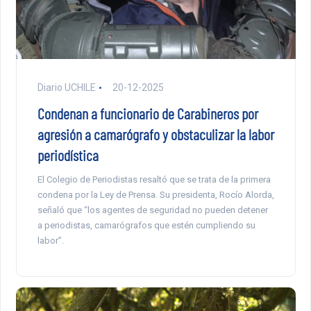
Diario UCHILE
20-12-2025
Condenan a funcionario de Carabineros por
agresión a camarógrafo y obstaculizar la labor
periodística
El Colegio de Periodistas resaltó que se trata de la primera
condena por la Ley de Prensa. Su presidenta, Rocío Alorda,
señaló que “los agentes de seguridad no pueden detener
a periodistas, camarógrafos que estén cumpliendo su
labor”.