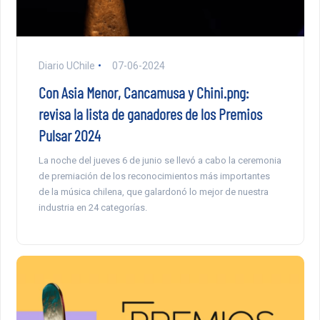
Diario UChile
07-06-2024
Con Asia Menor, Cancamusa y Chini.png:
revisa la lista de ganadores de los Premios
Pulsar 2024
La noche del jueves 6 de junio se llevó a cabo la ceremonia
de premiación de los reconocimientos más importantes
de la música chilena, que galardonó lo mejor de nuestra
industria en 24 categorías.