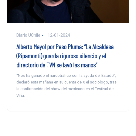
Diario UChile
12-01-2024
Alberto Mayol por Peso Pluma: “La Alcaldesa
(Ripamonti) guarda riguroso silencio y el
directorio de TVN se lavó las manos”
“Nos ha ganado el narcotráfico con la ayuda del Estado”,
declaró esta mañana en su cuenta de X el sociólogo, tras
la confirmación del show del mexicano en el Festival de
Viña.