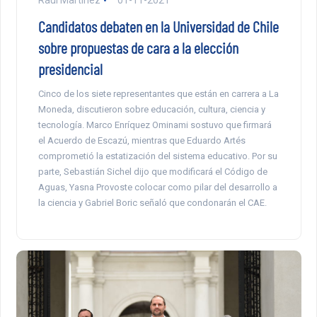
Raúl Martínez
01-11-2021
Candidatos debaten en la Universidad de Chile
sobre propuestas de cara a la elección
presidencial
Cinco de los siete representantes que están en carrera a La
Moneda, discutieron sobre educación, cultura, ciencia y
tecnología. Marco Enríquez Ominami sostuvo que firmará
el Acuerdo de Escazú, mientras que Eduardo Artés
comprometió la estatización del sistema educativo. Por su
parte, Sebastián Sichel dijo que modificará el Código de
Aguas, Yasna Provoste colocar como pilar del desarrollo a
la ciencia y Gabriel Boric señaló que condonarán el CAE.