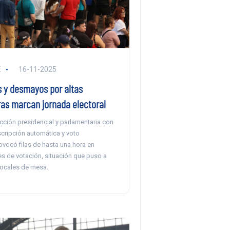
E
16-11-2025
s y desmayos por altas
as marcan jornada electoral
cción presidencial y parlamentaria con
scripción automática y voto
ovocó filas de hasta una hora en
es de votación, situación que puso a
vocales de mesa.