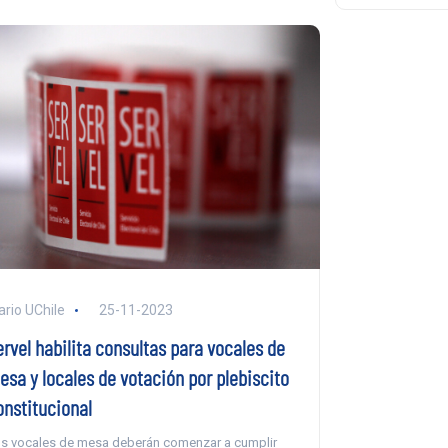
ario UChile
25-11-2023
ervel habilita consultas para vocales de
esa y locales de votación por plebiscito
onstitucional
s vocales de mesa deberán comenzar a cumplir