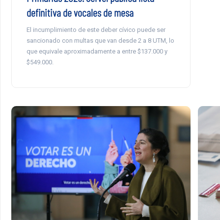
definitiva de vocales de mesa
El incumplimiento de este deber cívico puede ser
sancionado con multas que van desde 2 a 8 UTM, lo
que equivale aproximadamente a entre $137.000 y
$549.000.