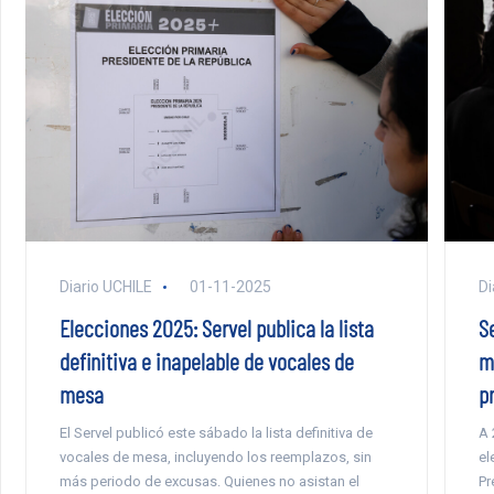
Diario UCHILE
01-11-2025
Di
Elecciones 2025: Servel publica la lista
S
definitiva e inapelable de vocales de
m
mesa
p
El Servel publicó este sábado la lista definitiva de
A 
vocales de mesa, incluyendo los reemplazos, sin
el
más periodo de excusas. Quienes no asistan el
Pr