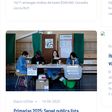
16/11 arriesgan multas de hasta $549.000. Consulta
Di
con tu RUT.
lo
ca
Di
H
v
El
ob
pr
Qu
2 
Diario UChile
14-06-2025
Primarias 2025: Servel publica lista