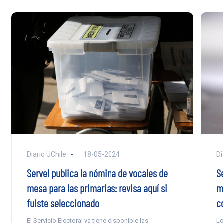
Diario UChile
18-05-2024
Di
Servel publica la nómina de vocales de
S
mesa para las primarias: revisa aquí si
m
fuiste seleccionado
c
El Servicio Electoral ya tiene disponible las
Lo