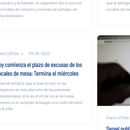
putados y el Senado, el organismo dio a conocer
que el sufragi
s locales de votación y la mesa de sufragio de
vocales de me
da ciudadano.
ario UChile
09-06-2025
oy comienza el plazo de excusas de los
ocales de mesa: Termina el miércoles
 Servel enfatizó que si bien el voto no es
ligatorio en esta elección de las primarias
esidenciales, sí lo es el rol de vocal de mesa.
ienes no lo cumplan arriesgan una multa de entre
a 8 UTM.
Diario UChile
Servel pub