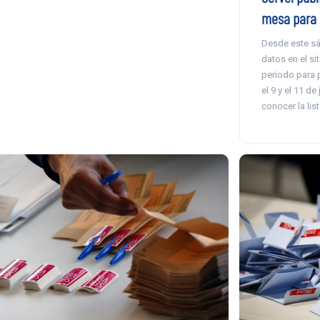
mesa para 
Desde este sá
datos en el sit
periodo para 
el 9 y el 11 de
conocer la list