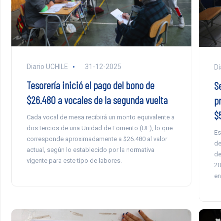
Diario UCHILE
31-12-2025
Di
Tesorería inició el pago del bono de
S
$26.480 a vocales de la segunda vuelta
p
$
Cada vocal de mesa recibirá un monto equivalente a
dos tercios de una Unidad de Fomento (UF), lo que
Es
corresponde aproximadamente a $26.480 al valor
de
actual, según lo establecido por la normativa
de
vigente para este tipo de labores.
20
en