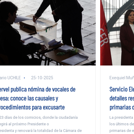
ario UCHILE
25-10-2025
Exequiel Mu
ervel publica nómina de vocales de
Servicio El
esa: conoce las causales y
detalles re
rocedimientos para excusarte
primarias 
23 días de los comicios, donde la ciudadanía
La presidenta 
egirá al próximo Presidente o
los últimos de
esidenta y renovará la totalidad de la Cámara de
primarias de 