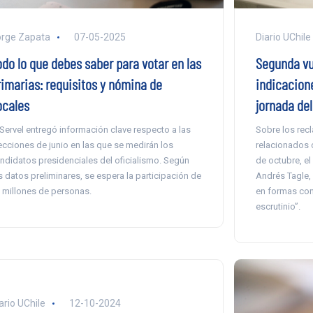
rge Zapata
07-05-2025
Diario UChile
odo lo que debes saber para votar en las
Segunda vue
rimarias: requisitos y nómina de
indicacion
ocales
jornada de
 Servel entregó información clave respecto a las
Sobre los rec
ecciones de junio en las que se medirán los
relacionados c
ndidatos presidenciales del oficialismo. Según
de octubre, el
s datos preliminares, se espera la participación de
Andrés Tagle, 
 millones de personas.
en formas con
escrutinio”.
ario UChile
12-10-2024