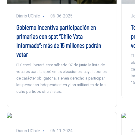
Jo
Diario UChile
06-06-2025
T
Gobierno incentiva participación en
p
primarias con spot “Chile Vota
v
Informado”: más de 15 millones podrán
votar
El
el
El Servel liberará este sábado 07 de junio la lista de
ca
vocales para las próximas elecciones, cuya labor es
lo
de carácter obligatoria. Tienen derecho a participar
15
las personas independientes y los militantes de los
ocho partidos oficialistas.
Diario UChile
06-11-2024
Di