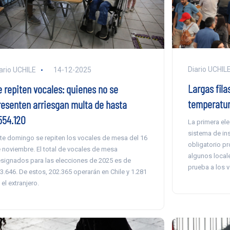
Diario UCHIL
ario UCHILE
14-12-2025
Largas fila
e repiten vocales: quienes no se
temperatur
resenten arriesgan multa de hasta
554.120
La primera ele
sistema de in
te domingo se repiten los vocales de mesa del 16
obligatorio pr
 noviembre. El total de vocales de mesa
algunos local
signados para las elecciones de 2025 es de
prueba a los 
3.646. De estos, 202.365 operarán en Chile y 1.281
 el extranjero.