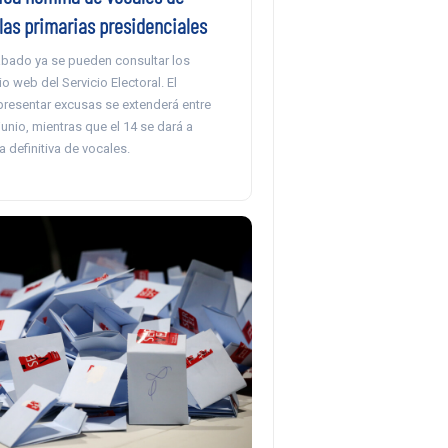
las primarias presidenciales
bado ya se pueden consultar los
io web del Servicio Electoral. El
presentar excusas se extenderá entre
 junio, mientras que el 14 se dará a
a definitiva de vocales.