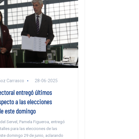
ñoz Carrasco
28-06-2025
ectoral entregó últimos
specto a las elecciones
de este domingo
del Servel, Pamela Figueroa, entregó
talles para las elecciones de las
este domingo 29 de junio, aclarando