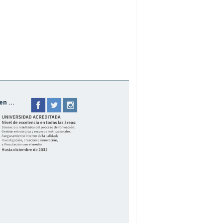
n ...