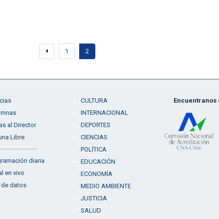
1
2
cias
CULTURA
Encuentranos e
umnas
INTERNACIONAL
as al Director
DEPORTES
una Libre
CIENCIAS
POLÍTICA
ramación diaria
EDUCACIÓN
l en vivo
ECONOMÍA
 de datos
MEDIO AMBIENTE
JUSTICIA
SALUD