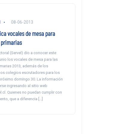
l
08-06-2013
lica vocales de mesa para
 primarias
ectoral (Servel) dio a conocer este
unio los vocales de mesa para las
imarias 2013, además de los
os colegios escrutadores para los
próximo domingo 30. La información
se ingresando al sitio web
el.cl. Quienes no puedan cumplir con
ento, que a diferencia […]