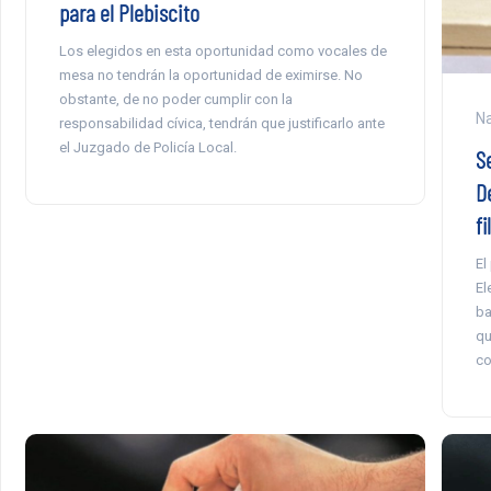
para el Plebiscito
Los elegidos en esta oportunidad como vocales de
mesa no tendrán la oportunidad de eximirse. No
obstante, de no poder cumplir con la
Na
responsabilidad cívica, tendrán que justificarlo ante
el Juzgado de Policía Local.
S
D
f
El
El
ba
qu
co