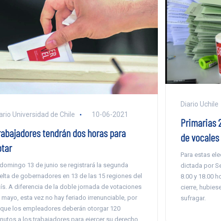
Diario Uchile
ario Universidad de Chile
10-06-2021
Primarias 
rabajadores tendrán dos horas para
de vocales
otar
Para estas ele
 domingo 13 de junio se registrará la segunda
dictada por Se
elta de gobernadores en 13 de las 15 regiones del
8.00 y 18.00 h
ís. A diferencia de la doble jornada de votaciones
cierre, hubie
 mayo, esta vez no hay feriado irrenunciable, por
sufragar.
 que los empleadores deberán otorgar 120
nutos a los trabajadores para ejercer su derecho