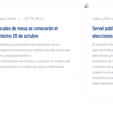
ario Uchile
23-10-2013
radio.uchile.c
ocales de mesa se conocerán el
Servel pub
róximo 26 de octubre
elecciones
emás se publicarán los miembros de los
El Servicio El
legios Escrutadores y recintos donde funcionan
sábado 8 de j
tos establecimientos.
elecciones pr
 información será dada a conocer en medios de
miembros de l
municación y a través de cartas certificadas.
comicios del 
puede conocer
consulta.serv
este requerimi