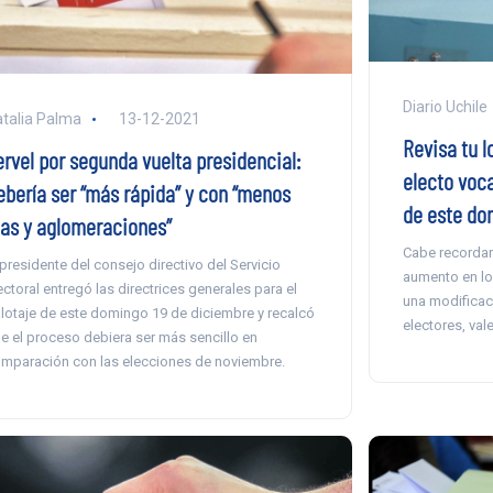
Diario Uchile
talia Palma
13-12-2021
Revisa tu l
ervel por segunda vuelta presidencial:
electo voc
ebería ser “más rápida” y con “menos
de este do
ilas y aglomeraciones”
Cabe recordar
 presidente del consejo directivo del Servicio
aumento en lo
ectoral entregó las directrices generales para el
una modificac
lotaje de este domingo 19 de diciembre y recalcó
electores, val
e el proceso debiera ser más sencillo en
mparación con las elecciones de noviembre.