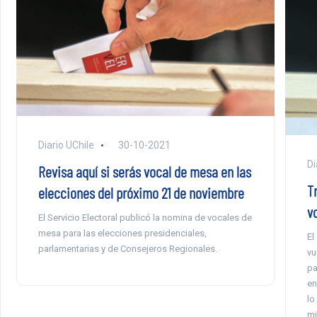
Diario UChile
30-10-2021
Di
Revisa aquí si serás vocal de mesa en las
T
elecciones del próximo 21 de noviembre
v
El Servicio Electoral publicó la nomina de vocales de
mesa para las elecciones presidenciales,
El
parlamentarias y de Consejeros Regionales.
vu
pa
en
lo
mi