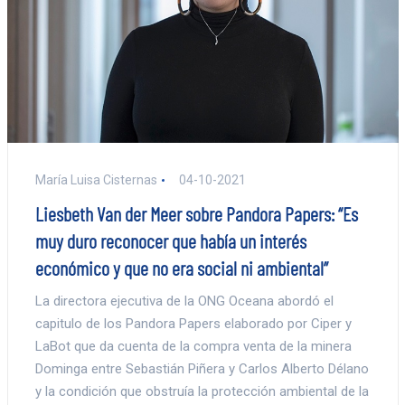
María Luisa Cisternas
04-10-2021
Liesbeth Van der Meer sobre Pandora Papers: “Es
muy duro reconocer que había un interés
económico y que no era social ni ambiental”
La directora ejecutiva de la ONG Oceana abordó el
capitulo de los Pandora Papers elaborado por Ciper y
LaBot que da cuenta de la compra venta de la minera
Dominga entre Sebastián Piñera y Carlos Alberto Délano
y la condición que obstruía la protección ambiental de la