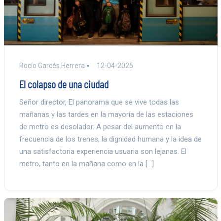
Rocío Garcés Herrera
12-04-2025
El colapso de una ciudad
Señor director, El panorama que se vive todas las
mañanas y las tardes en la mayoría de las estaciones
de metro es desolador. A pesar del aumento en la
frecuencia de los trenes, la dignidad humana y la idea de
una satisfactoria experiencia usuaria son lejanas. El
metro, tanto en la mañana como en la […]