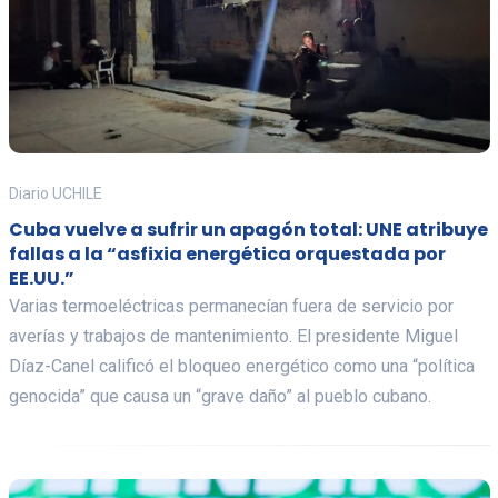
Diario UCHILE
Cuba vuelve a sufrir un apagón total: UNE atribuye
fallas a la “asfixia energética orquestada por
EE.UU.”
Varias termoeléctricas permanecían fuera de servicio por
averías y trabajos de mantenimiento. El presidente Miguel
Díaz-Canel calificó el bloqueo energético como una “política
genocida” que causa un “grave daño” al pueblo cubano.