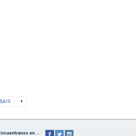
5,615
Encuentranos en ...