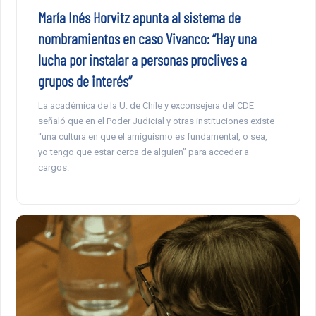
María Inés Horvitz apunta al sistema de
nombramientos en caso Vivanco: “Hay una
lucha por instalar a personas proclives a
grupos de interés”
La académica de la U. de Chile y exconsejera del CDE
señaló que en el Poder Judicial y otras instituciones existe
“una cultura en que el amiguismo es fundamental, o sea,
yo tengo que estar cerca de alguien” para acceder a
cargos.