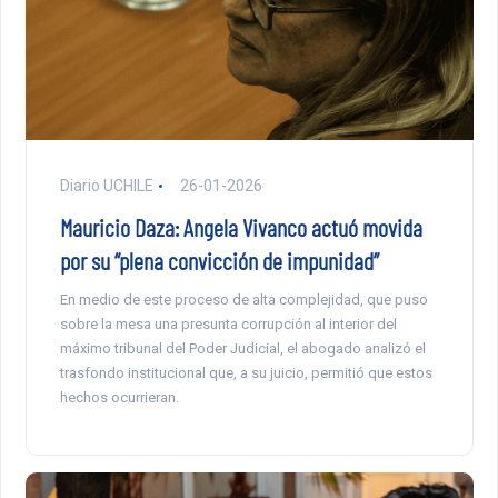
Diario UCHILE
26-01-2026
Mauricio Daza: Angela Vivanco actuó movida
por su “plena convicción de impunidad”
En medio de este proceso de alta complejidad, que puso
sobre la mesa una presunta corrupción al interior del
máximo tribunal del Poder Judicial, el abogado analizó el
trasfondo institucional que, a su juicio, permitió que estos
hechos ocurrieran.