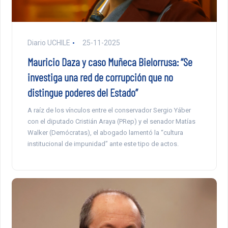
Diario UCHILE
25-11-2025
Mauricio Daza y caso Muñeca Bielorrusa: “Se
investiga una red de corrupción que no
distingue poderes del Estado”
A raíz de los vínculos entre el conservador Sergio Yáber
con el diputado Cristián Araya (PRep) y el senador Matías
Walker (Demócratas), el abogado lamentó la “cultura
institucional de impunidad” ante este tipo de actos.