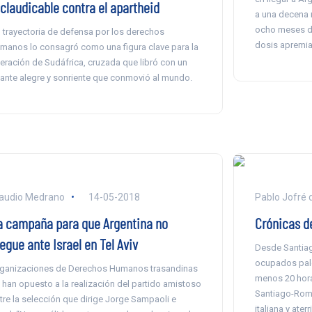
nclaudicable contra el apartheid
a una decena 
ocho meses d
 trayectoria de defensa por los derechos
dosis apremia 
manos lo consagró como una figura clave para la
beración de Sudáfrica, cruzada que libró con un
lante alegre y sonriente que conmovió al mundo.
audio Medrano
14-05-2018
Pablo Jofré 
a campaña para que Argentina no
Crónicas d
egue ante Israel en Tel Aviv
Desde Santiago
ocupados pale
ganizaciones de Derechos Humanos trasandinas
menos 20 hora
 han opuesto a la realización del partido amistoso
Santiago-Roma
tre la selección que dirige Jorge Sampaoli e
italiana y ater