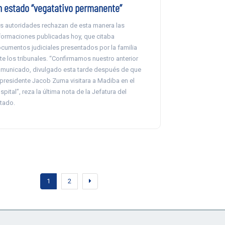
n estado “vegatativo permanente”
s autoridades rechazan de esta manera las
formaciones publicadas hoy, que citaba
cumentos judiciales presentados por la familia
te los tribunales. “Confirmamos nuestro anterior
municado, divulgado esta tarde después de que
 presidente Jacob Zuma visitara a Madiba en el
spital”, reza la última nota de la Jefatura del
tado.
1
2