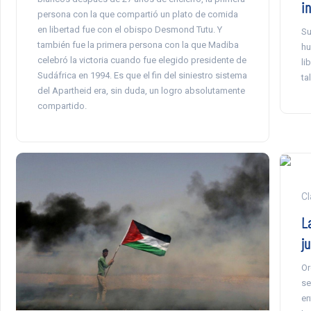
i
persona con la que compartió un plato de comida
en libertad fue con el obispo Desmond Tutu. Y
Su
también fue la primera persona con la que Madiba
hu
celebró la victoria cuando fue elegido presidente de
li
Sudáfrica en 1994. Es que el fin del siniestro sistema
ta
del Apartheid era, sin duda, un logro absolutamente
compartido.
Cl
L
ju
Or
se
en