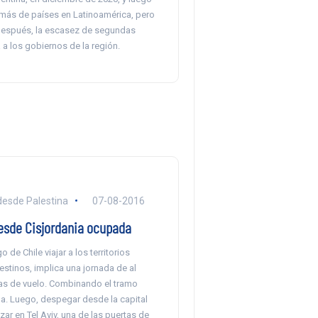
más de países en Latinoamérica, pero
espués, la escasez de segundas
a los gobiernos de la región.
desde Palestina
07-08-2016
esde Cisjordania ocupada
 de Chile viajar a los territorios
stinos, implica una jornada de al
s de vuelo. Combinando el tramo
. Luego, despegar desde la capital
rizar en Tel Aviv, una de las puertas de