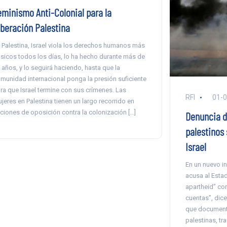
eminismo Anti-Colonial para la
iberación Palestina
 Palestina, Israel viola los derechos humanos más
sicos todos los días, lo ha hecho durante más de
 años, y lo seguirá haciendo, hasta que la
munidad internacional ponga la presión suficiente
ra que Israel termine con sus crímenes. Las
RFI
01-
jeres en Palestina tienen un largo recorrido en
ciones de oposición contra la colonización […]
Denuncia de
palestinos 
Israel
En un nuevo in
acusa al Estad
apartheid” con
cuentas”, dice
que documenta
palestinas, tr