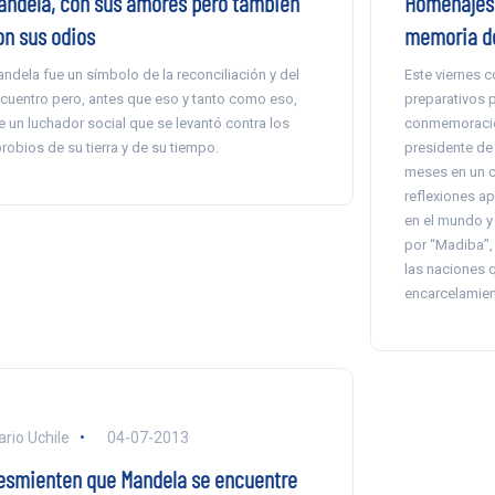
andela, con sus amores pero también
Homenajes 
on sus odios
memoria de
ndela fue un símbolo de la reconciliación y del
Este viernes 
cuentro pero, antes que eso y tanto como eso,
preparativos p
e un luchador social que se levantó contra los
conmemoración
robios de su tierra y de su tiempo.
presidente de 
meses en un c
reflexiones ap
en el mundo y
por “Madiba”,
las naciones 
encarcelamien
ario Uchile
04-07-2013
esmienten que Mandela se encuentre