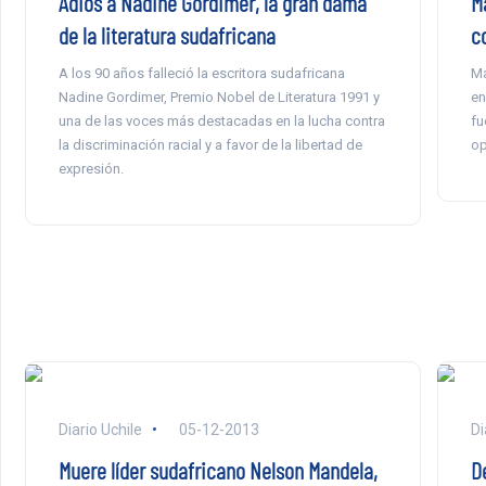
Adiós a Nadine Gordimer, la gran dama
M
de la literatura sudafricana
c
A los 90 años falleció la escritora sudafricana
Ma
Nadine Gordimer, Premio Nobel de Literatura 1991 y
en
una de las voces más destacadas en la lucha contra
fu
la discriminación racial y a favor de la libertad de
op
expresión.
Diario Uchile
05-12-2013
Di
Muere líder sudafricano Nelson Mandela,
D