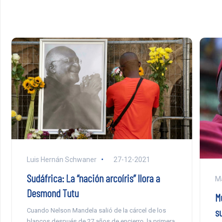
Luis Hernán Schwaner
27-12-2021
Sudáfrica: La “nación arcoíris” llora a
Ma
Desmond Tutu
M
s
Cuando Nelson Mandela salió de la cárcel de los
blancos después de 27 años de encierro, la primera