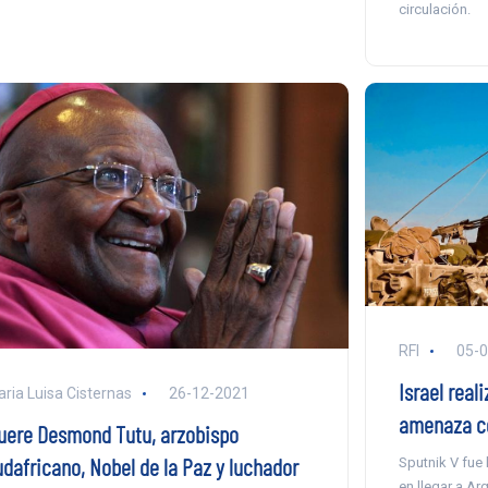
circulación.
RFI
05-
Israel real
ria Luisa Cisternas
26-12-2021
amenaza co
uere Desmond Tutu, arzobispo
udafricano, Nobel de la Paz y luchador
Sputnik V fue 
en llegar a Ar