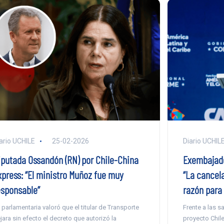
Diario UCHIL
ario UCHILE
25-02-2026
Exembajado
iputada Ossandón (RN) por Chile-China
“La cancela
xpress: “El ministro Muñoz fue muy
razón para 
esponsable”
Frente a las 
 parlamentaria valoró que el titular de Transporte
proyecto Chile
jara sin efecto el decreto que autorizó la