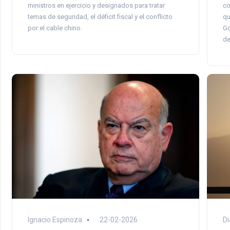
co
ministros en ejercicio y designados para tratar
qu
temas de seguridad, el déficit fiscal y el conflicto
Go
por el cable chino.
de
Ignacio Espinoza
22-02-2026
Di