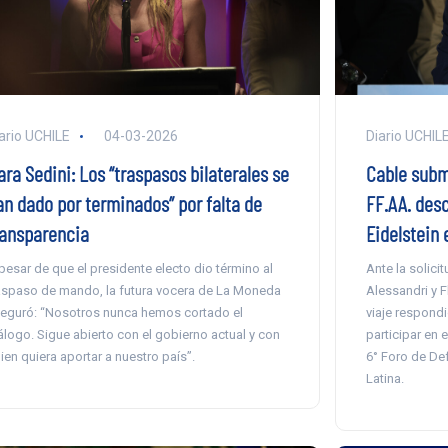
ario UCHILE
04-03-2026
Diario UCHIL
ra Sedini: Los “traspasos bilaterales se
Cable subm
an dado por terminados” por falta de
FF.AA. des
ransparencia
Eidelstein 
pesar de que el presidente electo dio término al
Ante la solici
aspaso de mando, la futura vocera de La Moneda
Alessandri y F
eguró: “Nosotros nunca hemos cortado el
viaje respondi
álogo. Sigue abierto con el gobierno actual y con
participar en 
ien quiera aportar a nuestro país”.
6° Foro de De
Latina.