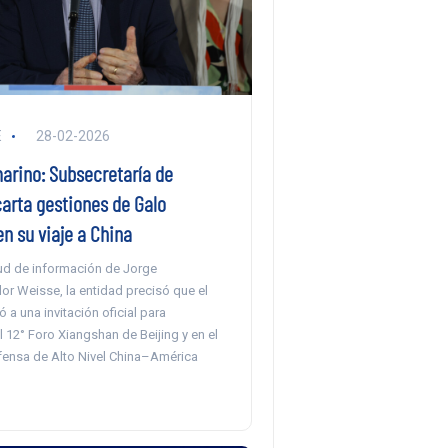
E
28-02-2026
arino: Subsecretaría de
carta gestiones de Galo
en su viaje a China
tud de información de Jorge
lor Weisse, la entidad precisó que el
ó a una invitación oficial para
el 12° Foro Xiangshan de Beijing y en el
fensa de Alto Nivel China–América