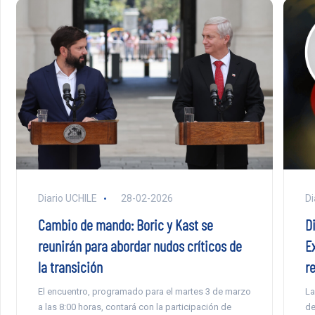
Di
Diario UCHILE
28-02-2026
D
Cambio de mando: Boric y Kast se
E
reunirán para abordar nudos críticos de
r
la transición
La
El encuentro, programado para el martes 3 de marzo
de
a las 8:00 horas, contará con la participación de