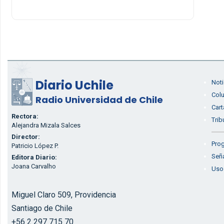
Diario Uchile
Noti
Col
Radio Universidad de Chile
Cart
Rectora:
Trib
Alejandra Mizala Salces
Director:
Prog
Patricio López P.
Seña
Editora Diario:
Joana Carvalho
Uso
Miguel Claro 509, Providencia
Santiago de Chile
+56 2 297 715 70