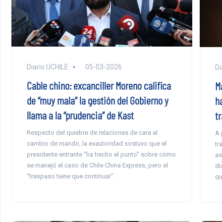
Diario UCHILE
05-03-2026
Di
Cable chino: excanciller Moreno califica
Ma
de “muy mala” la gestión del Gobierno y
h
llama a la “prudencia” de Kast
t
Respecto del quiebre de relaciones de cara al
A 
cambio de mando, la exautoridad sostuvo que el
tr
presidente entrante “ha hecho el punto” sobre cómo
as
se manejó el caso de Chile-China Express, pero el
di
“traspaso tiene que continuar”.
qu