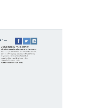
n ...