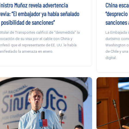
inistro Muñoz revela advertencia
China escal
revia: “El embajador ya había señalado
“desprecio
a posibilidad de sanciones”
sanciones 
 titular de Transportes calificó de “desmedida” la
La Embajada d
vocación de su visa por el cable con China y
durísimo comu
nfesó que el representante de EE. UU. le había
Washington co
nifestado la amenaza en enero.
de Chile y una
digital.