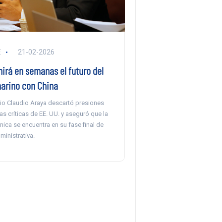
E
21-02-2026
nirá en semanas el futuro del
arino con China
rio Claudio Araya descartó presiones
las críticas de EE. UU. y aseguró que la
ica se encuentra en su fase final de
ministrativa.