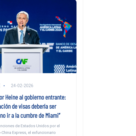
E
24-02-2026
r Heine al gobierno entrante:
ción de visas debería ser
no ir a la cumbre de Miami”
sanciones de Estados Unidos por el
-China Express, el exfuncionario