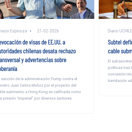
nacio Espinoza
21-02-2026
Diario UCHIL
evocación de visas de EE.UU. a
Subtel defi
utoridades chilenas desata rechazo
cable subm
ransversal y advertencias sobre
El subsecreta
oberanía
políticas tras 
concesión técn
 sanción de la administración Trump contra el
tramitación ad
nistro Juan Carlos Muñoz por el proyecto del
ble submarino a Hong Kong es calificada como
a presión “imperial” por diversos sectores.