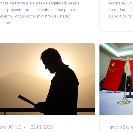
esperaba “un 
ncesión frente a la alerta de seguridad, pese a
autoridades d
e el proyecto podía ser emblemático para el
su política ha
bierno. “Actuó como ministro de Estado”,
stacó.
ario UCHILE
22-02-2026
Ignacio Espi