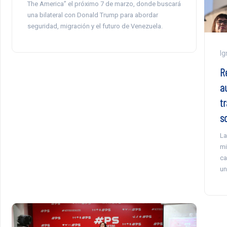
The America” el próximo 7 de marzo, donde buscará
una bilateral con Donald Trump para abordar
seguridad, migración y el futuro de Venezuela.
Ig
R
a
t
s
La
mi
ca
un