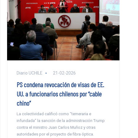
Diario UCHILE
21-02-2026
PS condena revocación de visas de EE.
UU. a funcionarios chilenos por “cable
chino”
La colectividad calificó como “temeraria e
infundada” la sanción de la administración Trump
contra el ministro Juan Carlos Muñoz y otras
autoridades por el proyecto de fibra óptica.