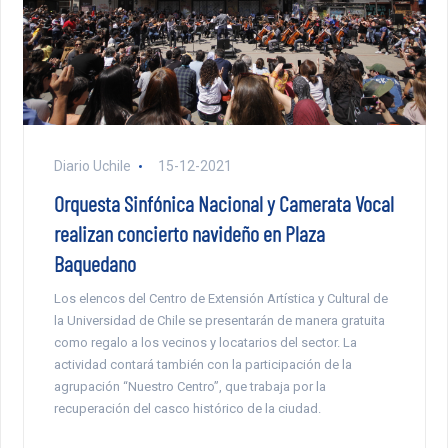
Diario Uchile
15-12-2021
Orquesta Sinfónica Nacional y Camerata Vocal
realizan concierto navideño en Plaza
Baquedano
Los elencos del Centro de Extensión Artística y Cultural de
la Universidad de Chile se presentarán de manera gratuita
como regalo a los vecinos y locatarios del sector. La
actividad contará también con la participación de la
agrupación “Nuestro Centro”, que trabaja por la
recuperación del casco histórico de la ciudad.