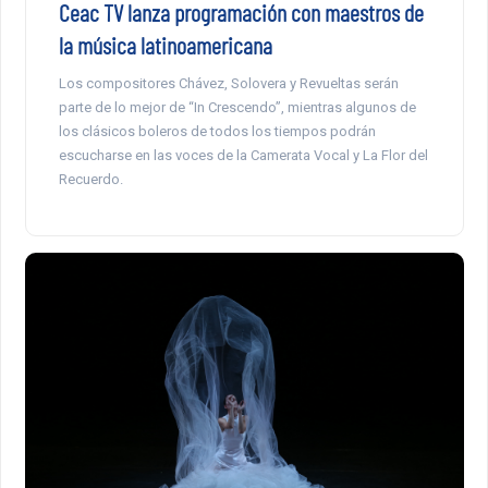
Ceac TV lanza programación con maestros de
la música latinoamericana
Los compositores Chávez, Solovera y Revueltas serán
parte de lo mejor de “In Crescendo”, mientras algunos de
los clásicos boleros de todos los tiempos podrán
escucharse en las voces de la Camerata Vocal y La Flor del
Recuerdo.