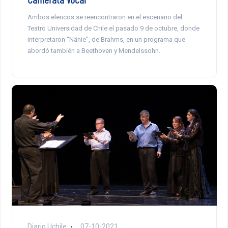
Ambos elencos se reencontraron en el escenario del
Teatro Universidad de Chile el pasado 9 de octubre, donde
interpretaron “Nänie”, de Brahms, en un programa que
abordó también a Beethoven y Mendelssohn.
Diario Uchile
07-10-2021