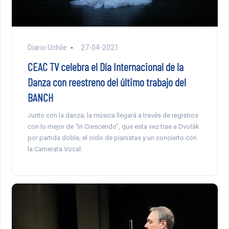
Diario Uchile
27-04-2021
CEAC TV celebra el Día Internacional de la
Danza con reestreno del último trabajo del
BANCH
Junto con la danza, la música llegará a través de registros
con lo mejor de “In Crescendo”, que esta vez trae a Dvořák
por partida doble, el ciclo de pianistas y un concierto con
la Camerata Vocal.