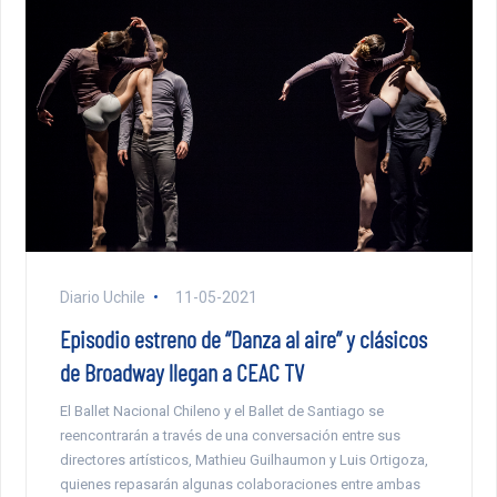
Diario Uchile
11-05-2021
Episodio estreno de “Danza al aire” y clásicos
de Broadway llegan a CEAC TV
El Ballet Nacional Chileno y el Ballet de Santiago se
reencontrarán a través de una conversación entre sus
directores artísticos, Mathieu Guilhaumon y Luis Ortigoza,
quienes repasarán algunas colaboraciones entre ambas