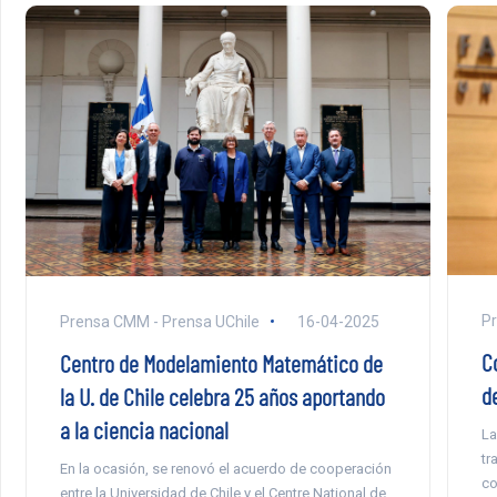
Pr
Prensa CMM - Prensa UChile
16-04-2025
C
Centro de Modelamiento Matemático de
d
la U. de Chile celebra 25 años aportando
a la ciencia nacional
La
tr
En la ocasión, se renovó el acuerdo de cooperación
co
entre la Universidad de Chile y el Centre National de