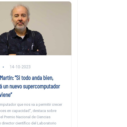
14-10-2023
artín: “Si todo anda bien,
rá un nuevo supercomputador
viene”
omputador que nos va a permitir crecer
eces en capacidad”, destaca sobre
 el Premio Nacional de Ciencias
 director científico del Laboratorio