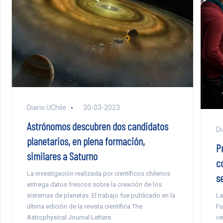
Diario UChile
30-03-2023
Astrónomos descubren dos candidatos
Di
planetarios, en plena formación,
P
similares a Saturno
c
La investigación realizada por científicos chilenos
s
entrega datos frescos sobre la creación de los
La
sistemas de planetas. El trabajo fue publicado en la
Fu
última edición de la revista científica The
ce
Astrophysical Journal Letters.