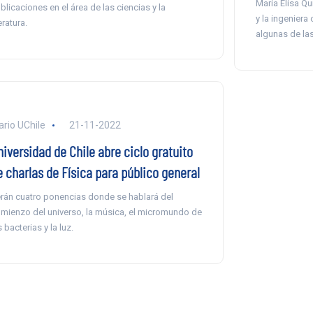
María Elisa Qu
blicaciones en el área de las ciencias y la
y la ingeniera
eratura.
algunas de las
ario UChile
21-11-2022
iversidad de Chile abre ciclo gratuito
e charlas de Física para público general
rán cuatro ponencias donde se hablará del
mienzo del universo, la música, el micromundo de
s bacterias y la luz.