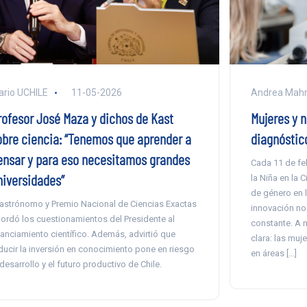
ario UCHILE
11-05-2026
Andrea Mah
rofesor José Maza y dichos de Kast
Mujeres y n
obre ciencia: “Tenemos que aprender a
diagnóstico
ensar y para eso necesitamos grandes
Cada 11 de feb
niversidades”
la Niña en la 
de género en 
 astrónomo y Premio Nacional de Ciencias Exactas
innovación no
ordó los cuestionamientos del Presidente al
constante. A n
nanciamiento científico. Además, advirtió que
clara: las mu
ducir la inversión en conocimiento pone en riesgo
en áreas […]
 desarrollo y el futuro productivo de Chile.