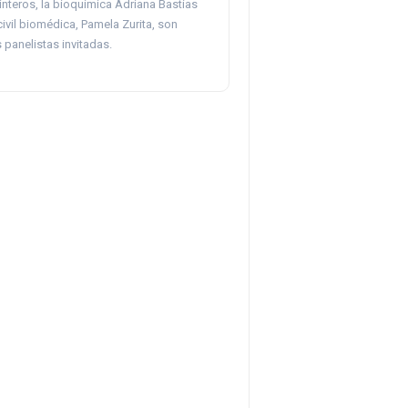
interos, la bioquímica Adriana Bastías
 civil biomédica, Pamela Zurita, son
 panelistas invitadas.