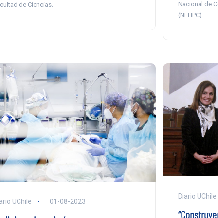
Nacional de C
cultad de Ciencias.
(NLHPC).
Diario UChile
ario UChile
01-08-2023
“Construye