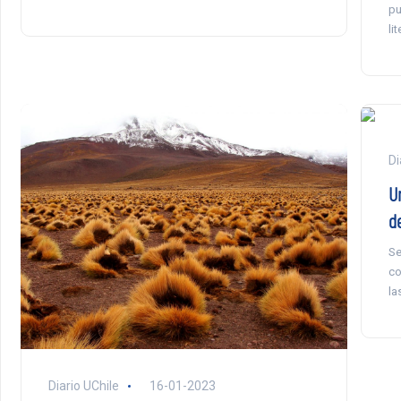
pu
lit
Di
Un
d
Se
co
la
Diario UChile
16-01-2023