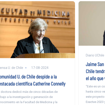
Diario UChile
Jaime San M
ensa U. de Chile
17-08-2024
Chile tend
omunidad U. de Chile despide a la
el año que 
estacada científica Catherine Connelly
“Este es un c
hasta cinco v
 doctora dedicó más de cinco décadas de
este proyecto
abajo a la investigación y generación de
Exactas 2023 y
nocimiento en la Facultad de Medicina y la