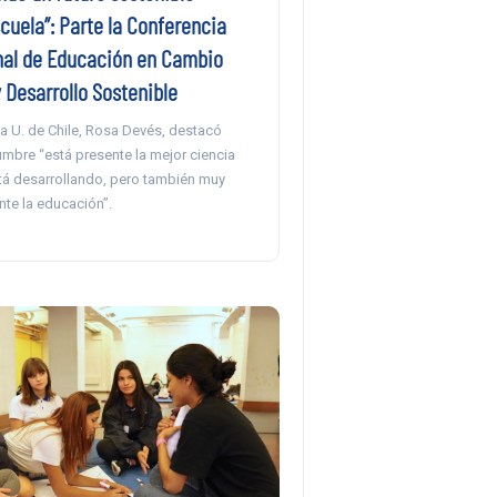
cuela”: Parte la Conferencia
nal de Educación en Cambio
 Desarrollo Sostenible
la U. de Chile, Rosa Devés, destacó
mbre “está presente la mejor ciencia
tá desarrollando, pero también muy
te la educación”.