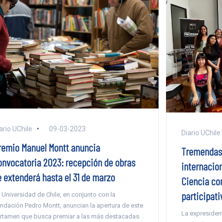
ario UChile
09-03-2023
Diario UChile
remio Manuel Montt anuncia
Tremendas
onvocatoria 2023: recepción de obras
internacion
e extenderá hasta el 31 de marzo
Ciencia con
participati
 Universidad de Chile, en conjunto con la
ndación Pedro Montt, anuncian la apertura de este
La expresiden
rtamen que busca premiar a las más destacadas