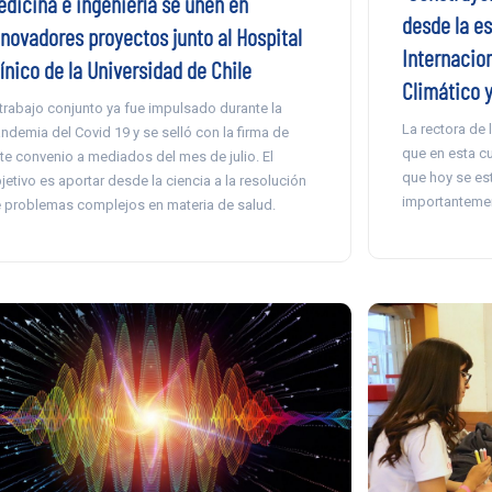
edicina e ingeniería se unen en
desde la es
nnovadores proyectos junto al Hospital
Internacio
ínico de la Universidad de Chile
Climático y
 trabajo conjunto ya fue impulsado durante la
La rectora de 
ndemia del Covid 19 y se selló con la firma de
que en esta cu
te convenio a mediados del mes de julio. El
que hoy se es
jetivo es aportar desde la ciencia a la resolución
importantemen
 problemas complejos en materia de salud.