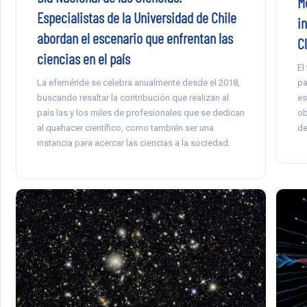
M
Especialistas de la Universidad de Chile
i
abordan el escenario que enfrentan las
Cl
ciencias en el país
El
pa
La efeméride se celebra anualmente desde el 2018,
es
buscando resaltar la contribución que realizan al
ob
país las y los miles de profesionales que se dedican
de
al quehacer científico, como también ser una
instancia para acercar las ciencias a la sociedad.