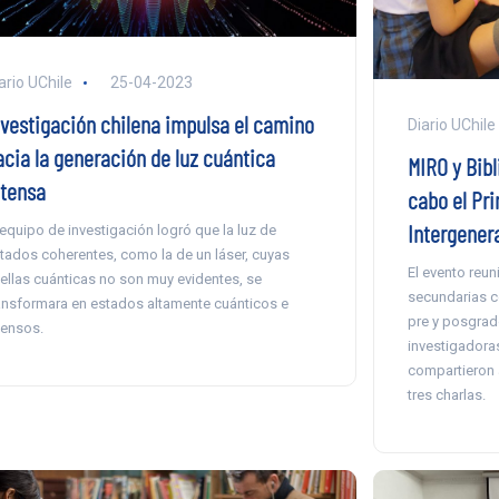
ario UChile
25-04-2023
nvestigación chilena impulsa el camino
Diario UChile
acia la generación de luz cuántica
MIRO y Bibl
ntensa
cabo el Pr
Intergenera
 equipo de investigación logró que la luz de
tados coherentes, como la de un láser, cuyas
El evento reun
ellas cuánticas no son muy evidentes, se
secundarias c
ansformara en estados altamente cuánticos e
pre y posgrad
tensos.
investigadoras
compartieron 
tres charlas.