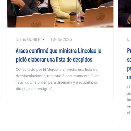
Diario UCHILE
13-05-2026
Di
Araos confirmó que ministra Lincolao le
P
pidió elaborar una lista de despidos
s
p
Consultado por El Mercurio si existía una lista de
u
desvinculaciones, respondió escuetamente: “Una
lista no. Una orden para diseñarla y ejecutarla, sí:
El
directa, con testigos”.
ab
fi
re
el