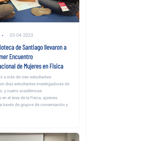
03-04-2023
ioteca de Santiago llevaron a
imer Encuentro
cional de Mujeres en Física
ió a más de cien estudiantes
on diez estudiantes investigadoras de
o, y cuatro académicas
 en el área de la Física, quienes
a través de grupos de conversación y