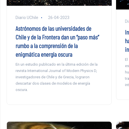
Diario UChile
26-04-2023
Di
Astrónomos de las universidades de
I
Chile y de la Frontera dan un “paso más”
h
rumbo a la comprensión de la
i
enigmática energía oscura
El
En un estudio publicado en la última edición de la
es
revista International Journal of Modern Physics D,
hu
investigadores de Chile y de Grecia, lograron
tr
descartar dos clases de modelos de energía
in
oscura.