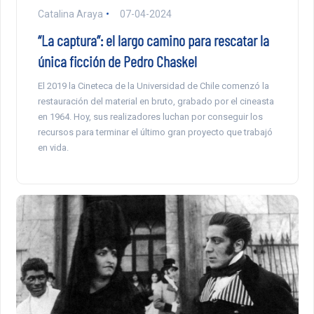
Catalina Araya
07-04-2024
“La captura”: el largo camino para rescatar la
única ficción de Pedro Chaskel
El 2019 la Cineteca de la Universidad de Chile comenzó la
restauración del material en bruto, grabado por el cineasta
en 1964. Hoy, sus realizadores luchan por conseguir los
recursos para terminar el último gran proyecto que trabajó
en vida.