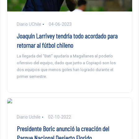
Diario UChile
04-06-2023
Joaquín Larrivey tendría todo acordado para
retornar al fútbol chileno
La llegada del “Bati” ayudaría a Magallanes al poderío
ofensivo del equipo, dado que junto a Copiapó son los
dos equipos que menos goles han logrado durante el
primer semestre.
Diario Uchile
02-10-2022
Presidente Boric anunció la creación del
Parque Nacional Desierto Florido