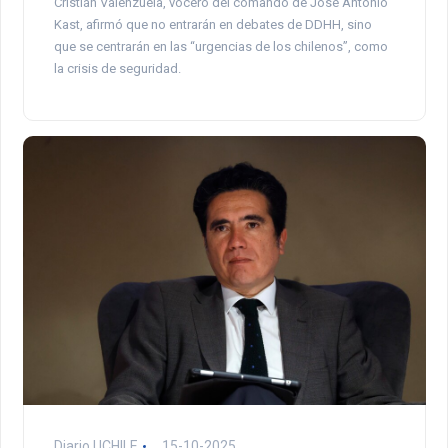
Cristián Valenzuela, vocero del comando de José Antonio
Kast, afirmó que no entrarán en debates de DDHH, sino
que se centrarán en las “urgencias de los chilenos”, como
la crisis de seguridad.
Diario UCHILE
15-10-2025