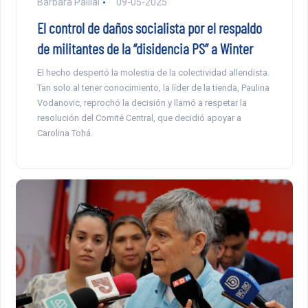
Bárbara Paillal
09-05-2025
El control de daños socialista por el respaldo
de militantes de la “disidencia PS” a Winter
El hecho despertó la molestia de la colectividad allendista.
Tan solo al tener conocimiento, la líder de la tienda, Paulina
Vodanovic, reprochó la decisión y llamó a respetar la
resolución del Comité Central, que decidió apoyar a
Carolina Tohá.