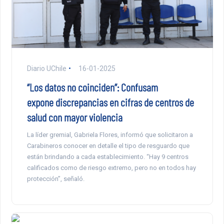
Diario UChile
16-01-2025
“Los datos no coinciden”: Confusam
expone discrepancias en cifras de centros de
salud con mayor violencia
La líder gremial, Gabriela Flores, informó que solicitaron a
Carabineros conocer en detalle el tipo de resguardo que
están brindando a cada establecimiento. “Hay 9 centros
calificados como de riesgo extremo, pero no en todos hay
protección”, señaló.