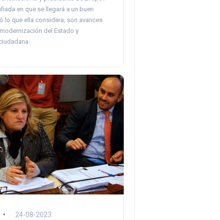
fiada en que se llegará a un buen
ó lo que ella considera, son avances
 modernización del Estado y
 ciudadana.
24-08-2023