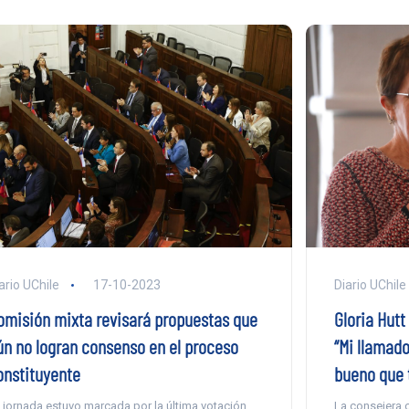
Diario UChile
ario UChile
17-10-2023
Gloria Hutt
omisión mixta revisará propuestas que
“Mi llamado
ún no logran consenso en el proceso
bueno que 
onstituyente
La consejera c
 jornada estuvo marcada por la última votación