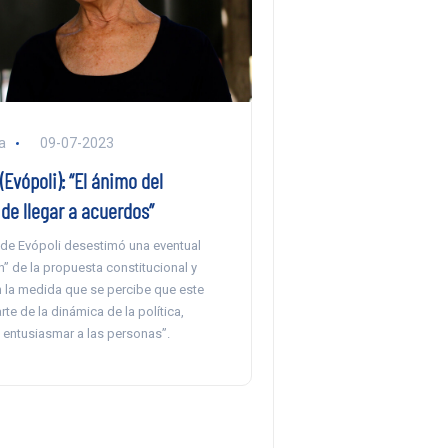
a
09-07-2023
(Evópoli): “El ánimo del
de llegar a acuerdos”
 de Evópoli desestimó una eventual
” de la propuesta constitucional y
n la medida que se percibe que este
te de la dinámica de la política,
entusiasmar a las personas”.