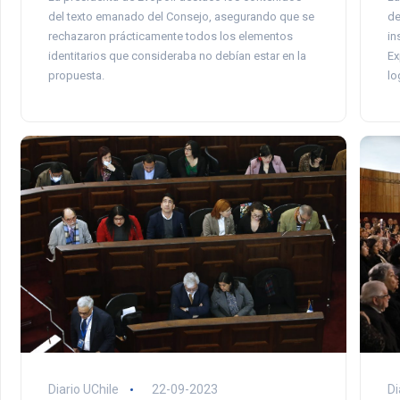
del texto emanado del Consejo, asegurando que se
de
rechazaron prácticamente todos los elementos
in
identitarios que consideraba no debían estar en la
Ex
propuesta.
lo
Diario UChile
22-09-2023
Di