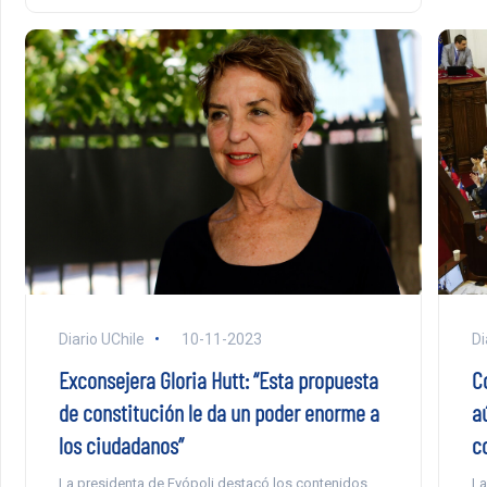
Diario UChile
10-11-2023
Di
Exconsejera Gloria Hutt: “Esta propuesta
C
de constitución le da un poder enorme a
a
los ciudadanos”
c
La presidenta de Evópoli destacó los contenidos
La