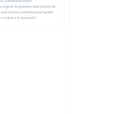
ic a reflexionar sobre
 original de gobierno será posible de
y qué cambios necesita para lograrlo
r a culpar a la oposición”.