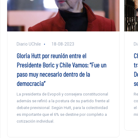
Diario UChile
18-08-2023
Di
Gloria Hutt por reunión entre el
C
Presidente Boric y Chile Vamos: “Fue un
t
paso muy necesario dentro de la
D
democracia”
s
La presidenta de Evopoli y consejera constitucional
Re
además se refirió a la postura de su partido frente al
co
debate previsional. Según Hutt, para la colectividad
el
es importante que el 6% se destine por completo a
mi
cotización individual.