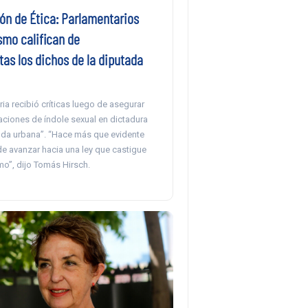
ón de Ética: Parlamentarios
ismo califican de
as los dichos de la diputada
ia recibió críticas luego de asegurar
aciones de índole sexual en dictadura
nda urbana”. “Hace más que evidente
de avanzar hacia una ley que castigue
mo”, dijo Tomás Hirsch.