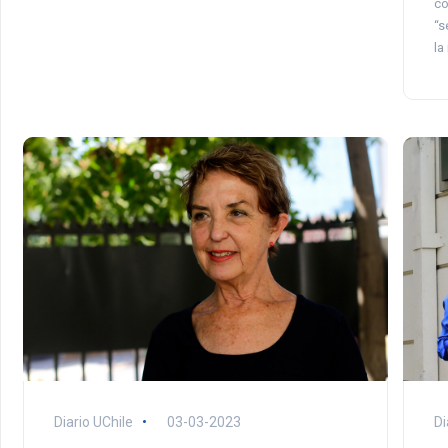
co
“s
la
Diario UChile
03-03-2023
Di