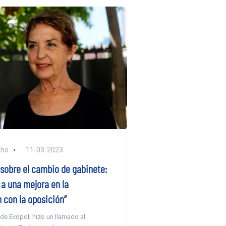
lho
11-03-2023
 sobre el cambio de gabinete:
 a una mejora en la
 con la oposición”
de Evópoli hizo un llamado al