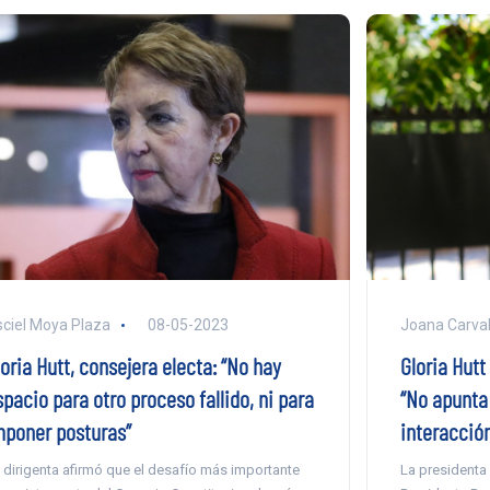
ciel Moya Plaza
08-05-2023
Joana Carva
oria Hutt, consejera electa: “No hay
Gloria Hutt
pacio para otro proceso fallido, ni para
“No apunta
mponer posturas”
interacción
 dirigenta afirmó que el desafío más importante
La presidenta 