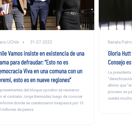
Natalia Palm
ario UChile
31-07-2023
Gloria Hutt 
hile Vamos insiste en existencia de una
Consejo es 
rama para defraudar: “Esto no es
emocracia Viva en una comuna con un
La presidenta
eremi, esto es en nueve regiones”
“derechización
afirmó que “e
presentantes del bloque opositor se reunieron
proceso es par
n el contralor Jorge Bermúdez luego de conocer
cuesta mucho 
 informe donde se cuestionaron traspasos por 13
l millones de pesos.