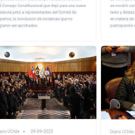
se mostró con
l Consejo Constitucional que dejó para una nueva
texto y destac
stancia junto a representantes del Comité de
en materia de
pertos, la conclusión de iniciativas que no
participación
graron ser aprobadas.
ario UChile
09-09-2023
Diario UChile