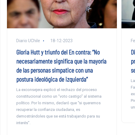
Diario UChile
18-12-2023
F
Gloria Hutt y triunfo del En contra: “No
D
necesariamente significa que la mayoría
p
de las personas simpatice con una
s
postura ideológica de izquierda”
La
Fa
La exconsejera explicó el rechazo del proceso
ex
constitucional como un “voto castigo” al sistema
Pr
político. Por lo mismo, declaró que “si queremos
un
recuperar la confianza ciudadana, es
demostrándoles que se está trabajando para su
interés”.