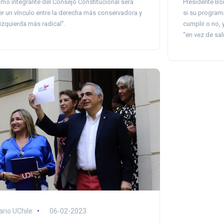
mo integrante del Consejo Constitucional será
Presidente Bor
er un vínculo entre la derecha más conservadora y
si su programa
 izquierda más radical”.
cumplir o no, 
“en vez de sali
ario UChile
06-02-2023