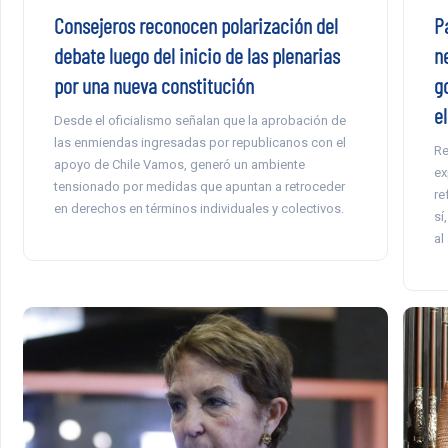
Consejeros reconocen polarización del
P
debate luego del inicio de las plenarias
n
por una nueva constitución
g
e
Desde el oficialismo señalan que la aprobación de
las enmiendas ingresadas por republicanos con el
Re
apoyo de Chile Vamos, generó un ambiente
ex
tensionado por medidas que apuntan a retroceder
re
en derechos en términos individuales y colectivos.
sí
al