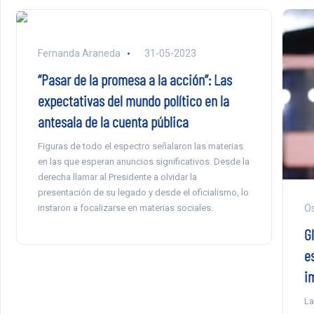
Fernanda Araneda
31-05-2023
“Pasar de la promesa a la acción”: Las
expectativas del mundo político en la
antesala de la cuenta pública
Figuras de todo el espectro señalaron las materias
en las que esperan anuncios significativos. Desde la
derecha llamar al Presidente a olvidar la
presentación de su legado y desde el oficialismo, lo
instaron a focalizarse en materias sociales.
Os
Gl
es
i
La