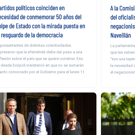
artidos políticos coinciden en
A la Comisi
ecesidad de conmemorar 50 años del
del oficial
olpe de Estado con la mirada puesta en
negacionist
l resguardo de la democracia
Naveillán
presentantes de distintas colectividades
La parlamentar
presaron que la efeméride debe dar paso a una
que las vulner
flexión sobre el país que se quiere construir. Eso
“son una leye
, desde Evópoli insistieron en que no se sumarán
la necesidad 
 acto convocado por el Gobierno para el lunes 11.
el negacionis