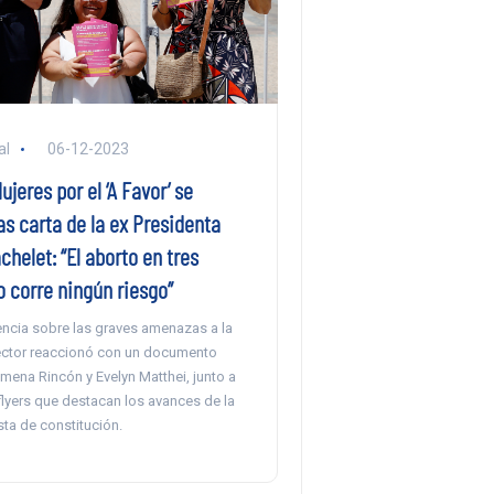
al
06-12-2023
eres por el ‘A Favor’ se
as carta de la ex Presidenta
chelet: “El aborto en tres
 corre ningún riesgo”
encia sobre las graves amenazas a la
 sector reaccionó con un documento
mena Rincón y Evelyn Matthei, junto a
flyers que destacan los avances de la
ta de constitución.