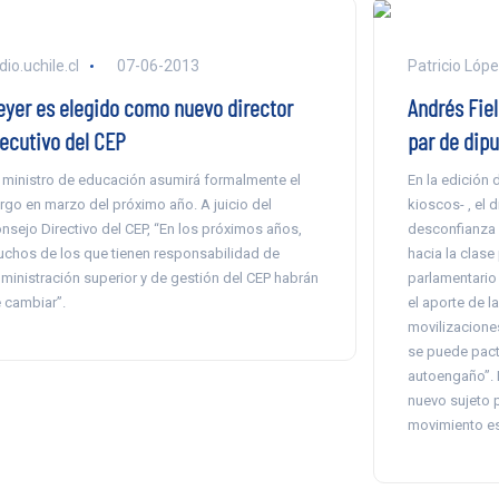
dio.uchile.cl
07-06-2013
Patricio Lóp
eyer es elegido como nuevo director
Andrés Fie
jecutivo del CEP
par de dipu
 ministro de educación asumirá formalmente el
En la edición 
rgo en marzo del próximo año. A juicio del
kioscos- , el d
nsejo Directivo del CEP, “En los próximos años,
desconfianza 
chos de los que tienen responsabilidad de
hacia la clase
ministración superior y de gestión del CEP habrán
parlamentario
 cambiar”.
el aporte de 
movilizacione
se puede pact
autoengaño”. 
nuevo sujeto 
movimiento est