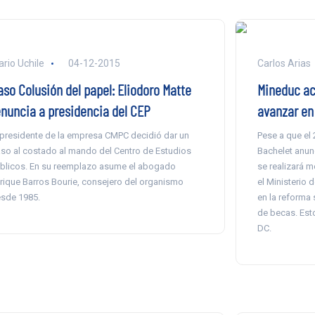
ario Uchile
04-12-2015
Carlos Arias
aso Colusión del papel: Eliodoro Matte
Mineduc ac
enuncia a presidencia del CEP
avanzar en
 presidente de la empresa CMPC decidió dar un
Pese a que el 
so al costado al mando del Centro de Estudios
Bachelet anun
blicos. En su reemplazo asume el abogado
se realizará 
rique Barros Bourie, consejero del organismo
el Ministerio 
sde 1985.
en la reforma 
de becas. Est
DC.