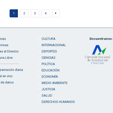
1
2
3
4
cias
CULTURA
Encuentranos e
umnas
INTERNACIONAL
as al Director
DEPORTES
una Libre
CIENCIAS
POLÍTICA
ramación diaria
EDUCACIÓN
l en vivo
ECONOMÍA
 de datos
MEDIO AMBIENTE
JUSTICIA
SALUD
DERECHOS HUMANOS