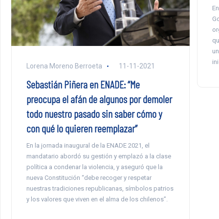
En
Go
or
qu
un
in
Lorena Moreno Berroeta
11-11-2021
Sebastián Piñera en ENADE: “Me
preocupa el afán de algunos por demoler
todo nuestro pasado sin saber cómo y
con qué lo quieren reemplazar”
En la jornada inaugural de la ENADE 2021, el
mandatario abordó su gestión y emplazó a la clase
política a condenar la violencia, y aseguró que la
nueva Constitución “debe recoger y respetar
nuestras tradiciones republicanas, símbolos patrios
y los valores que viven en el alma de los chilenos”.