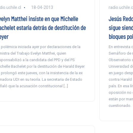
dio.uchile.cl
18-04-2013
radio.uchile.c
velyn Matthei insiste en que Michelle
Jesús Redo
achelet estaría detrás de destitución de
sigue siend
eyer
bloques pol
 polémica iniciada ayer por declaraciones de la
En entrevista 
nistra del Trabajo Evelyn Matthei, quien
Semáforo de nu
sponsabilizó a la candidata del PPD y del PS
Observatorio d
chelle Bachelet por la destitución de Harald Beyer
Universidad de
 prolongó este jueves, con la insistencia de la ex
en juego desp
nadora UDI en su teoría. La secretaria de Estado
contra Harald
ñaló que la acusación constitucional […]
país. En esa l
oposición no 
están por man
cuestionado.