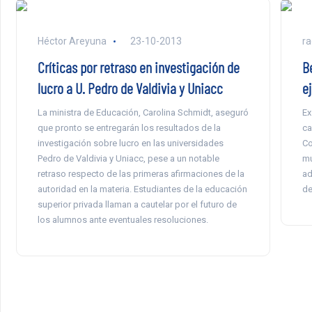
Héctor Areyuna
23-10-2013
ra
Críticas por retraso en investigación de
B
lucro a U. Pedro de Valdivia y Uniacc
e
La ministra de Educación, Carolina Schmidt, aseguró
Ex
que pronto se entregarán los resultados de la
ca
investigación sobre lucro en las universidades
Co
Pedro de Valdivia y Uniacc, pese a un notable
mu
retraso respecto de las primeras afirmaciones de la
ad
autoridad en la materia. Estudiantes de la educación
de
superior privada llaman a cautelar por el futuro de
los alumnos ante eventuales resoluciones.