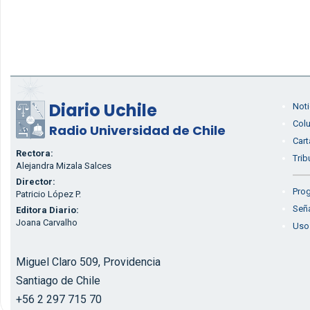
Diario Uchile
Noti
Col
Radio Universidad de Chile
Cart
Rectora:
Trib
Alejandra Mizala Salces
Director:
Prog
Patricio López P.
Seña
Editora Diario:
Joana Carvalho
Uso
Miguel Claro 509, Providencia
Santiago de Chile
+56 2 297 715 70