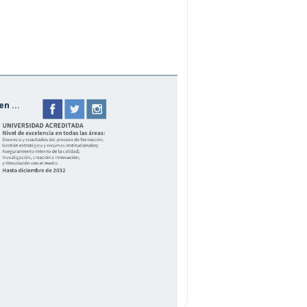
n ...