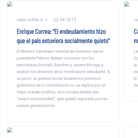
radio.uchile.cl
22-04-2013
ra
Enrique Correa: “El endeudamiento hizo
C
que el país estuviera socialmente quieto”
m
El Ministro Secretario General de Gobierno del ex
La
presidente Patricio Aylwin conversó con los
Sc
periodistas Gonzalo Sánchez y Javiera Moraga y
la
analizó los alcances de la movilización estudiantil. A
es
su juicio, la quietud social durante los primeros
la
gobiernos de la Concertación no se explica por un
Se
mejor manejo político, sino porque existía una
“mayor conformidad”, que quedó superada por las
nuevas generaciones.