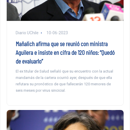
Diario UChile
10-06-2023
Mañalich afirma que se reunió con ministra
Aguilera e insiste en cifra de 120 niños: “Quedó
de evaluarlo”
El ex titular de Salud señaló que su encuentro con la actual
mandamás de la cartera ocurrió ayer, después de que ella
refutara su pronóstico de que fallecerán 120 menores de
seis meses por virus sincicial.