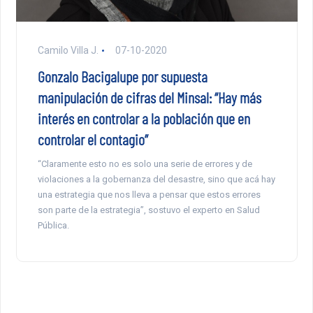
Camilo Villa J.
07-10-2020
Gonzalo Bacigalupe por supuesta
manipulación de cifras del Minsal: “Hay más
interés en controlar a la población que en
controlar el contagio”
“Claramente esto no es solo una serie de errores y de
violaciones a la gobernanza del desastre, sino que acá hay
una estrategia que nos lleva a pensar que estos errores
son parte de la estrategia”, sostuvo el experto en Salud
Pública.