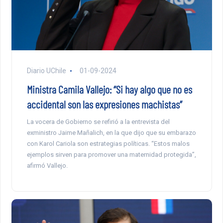
Diario UChile
01-09-2024
Ministra Camila Vallejo: “Si hay algo que no es
accidental son las expresiones machistas”
La vocera de Gobierno se refirió a la entrevista del
exministro Jaime Mañalich, en la que dijo que su embarazo
con Karol Cariola son estrategias políticas. “Estos malos
ejemplos sirven para promover una maternidad protegida”,
afirmó Vallejo.