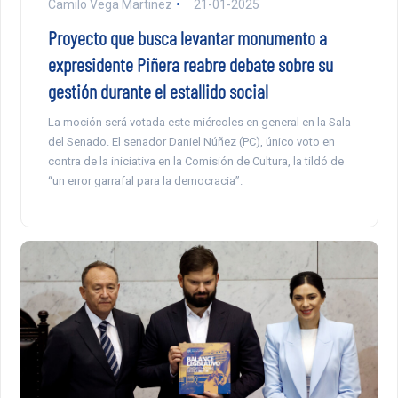
Camilo Vega Martinez
21-01-2025
Proyecto que busca levantar monumento a
expresidente Piñera reabre debate sobre su
gestión durante el estallido social
La moción será votada este miércoles en general en la Sala
del Senado. El senador Daniel Núñez (PC), único voto en
contra de la iniciativa en la Comisión de Cultura, la tildó de
“un error garrafal para la democracia”.