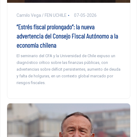
Camilo Vega / FEN UCHILE
07-05-2026
“Estrés fiscal prolongado”: la nueva
advertencia del Consejo Fiscal Autónomo a la
economía chilena
El seminario del CFA y la Universidad de Chile expuso un
diagnóstico crítico sobre las finanzas públicas, con
advertencias sobre déficit persistentes, aumento de deuda
y falta de holguras, en un contexto global marcado por
riesgos fiscales.