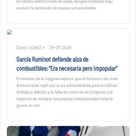
no tendrá restricciones de edad, aunque mantiene bajo
revisión la exclusión de nuevas universidades.
Diario UCHILE
29-03-2026
García Ruminot defiende alza de
combustibles: “Era necesaria pero impopular”
El ministro de la Segpres explicó que el Gobierno de José
Antonio Kast optó por la vía administrativa para modificar
el Mepco debido a la falta de votos en el Congreso y la
urgencia de sincerar los precios internacionales ante la
guerra en Irán.