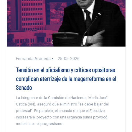
Fernanda Araneda
25-05-2026
Tensión en el oficialismo y críticas opositoras
complican aterrizaje de la megarreforma en el
Senado
La integrante de la Comisión de Hacienda, María José
Gatica (RN), aseguró que el ministro “se debe bajar del
pedestal”. En paralelo, el anuncio de que el Ejecutivo
ingresará el proyecto con una urgencia suma provocó
molestia en el progresismo.