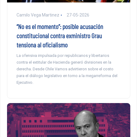
Camilo Vega Martinez
27-05-2026
“No es el momento”: posible acusación
constitucional contra exministro Grau
tensiona al oficialismo
La ofensiva impulsada por republicanos y libertarios
contra el extitular de Hacienda generó divisiones en la
derecha. Desde Chile Vamos advirtieron sobre el costo
para el diálogo legislativo en torno a la megarreforma del
Ejecutivo.